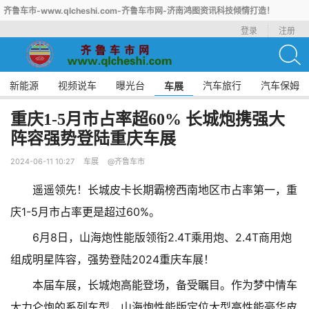
齐鲁车市-www.qlcheshi.com-齐鲁车市网-济南鸿图资讯科技倾情打造！
登录
注册
新能源
视频说车
曝光台
汽车旅行
汽车保姆
车展
重庆1-5月市占率超60% 长城炮携强大
阵容强势登陆重庆车展
2024-06-11 10:27
车展
@齐鲁车市
遥遥领先！长城皮卡长期霸榜西南地区市占率第一，重
庆1-5月市占率更是超过60%。
6月8日，山海炮性能版领衔2.4T乘用炮、2.4T商用炮
组成明星阵容，强势登陆2024重庆车展！
本届车展，长城炮高能登场，备受瞩目。作为梦中情车
大力仑炮的系列车型，山海炮性能版定位大型高性能豪华皮