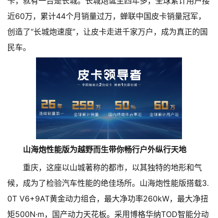
卡，就有一台是长城。长城炮诞生四年多，全球累计用户接
近60万，累计44个月销量过万，蝉联中国皮卡销量冠军，
创造了“长城炮速度”，让皮卡走进千家万户，成为真正的国
民车。
山海炮性能版为越野而生带你畅行户外纵行天地
重庆，这座以山城著称的都市，以其独特的地形和气
候，成为了检验汽车性能的绝佳场所。山海炮性能版搭载3.
0T V6+9AT黄金动力组合，最大净功率260kW，最大净扭
矩500N·m，国产动力天花板。采用博格华纳TOD智能分动