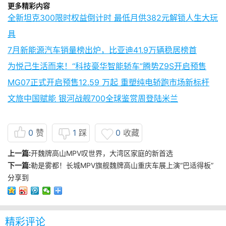
更多精彩内容
全新坦克300限时权益倒计时 最低月供382元解锁人生大玩
具
7月新能源汽车销量榜出炉，比亚迪41.9万辆稳居榜首
为悦己生活而来！“科技豪华智能轿车”腾势Z9S开启预售
MG07正式开启预售12.59 万起 重塑纯电轿跑市场新标杆
文旅中国赋能 银河战舰700全球鉴赏周登陆米兰
0
赞
1
踩
0
收藏
上一篇:
开魏牌高山MPV叹世界，大湾区家庭的新首选
下一篇:
勒是雾都！长城MPV旗舰魏牌高山重庆车展上演“巴适得板”
分享到
精彩评论