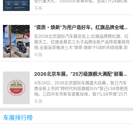
受六重大礼：10000元置换补贴、至高7万24期0息
金融礼、三电系统终身质保服务礼、充电礼、互联
车展
礼，此外，商用炮预售期限时
“提质・焕新”为用户造好车，红旗品牌全域进阶谱写高质量发展新华章
在2026北京国际汽车展览会上,红旗品牌携红旗、红
旗天工、红旗金葵花三大子品牌全新产品阵容重磅亮
相,全面呈现推进三大“提质·焕新”行动的丰硕成果,彰
显引领中国高端汽车品牌向上突破的坚实步伐,并始
车展
终坚守为用户造
2026北京车展，“25万级旗舰大满配”就看智己LS8！
4月24日，2026北京国际车展盛大启幕，智己汽车
携全新上市的“跨时代科技旗舰SUV”智己LS8惊艳亮
相。三四月车市新车密集投放，智己LS8凭借“25万
级旗舰大满配”的绝对实力与超高的市场热度强势突
车展
围，展台人气持续火爆
车展排行榜