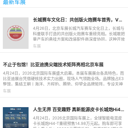
最新车展
长城赛车文化日：共创版火炮赛车首秀，V6火炮即将征战环塔
4月26日，北京车展长城汽车赛车文化日上，长城与
科曼联手打造的共创版火炮赛车重磅亮相。长城敢把
量产车的悬挂方案和改装配件商深度协同，这种开放
程度，在国内主机厂中非常少见。正是这份开放，让
车展
科曼从后市场改装配
不止于包馆！比亚迪携尖端技术矩阵亮相北京车展
4月24日，2026北京国际车展盛大启幕。本届车展展台各具特色，而
比亚迪展台凭借硬核技术实力出圈，现场人气领跑全场。品牌独占E3
整馆，集结王朝丨海洋、方程豹、腾势、仰望全品牌矩阵，专设天神
之眼与闪充技术专区，全
车展
人生无界 百变趣野 真新能源皮卡长城炮Hi4-T北京车展正式预售
4月24日，2026北京国际车展上，全球智能电混皮
卡长城炮Hi4-T重磅预售14.98万元起。购车即可享