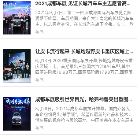
2021成都车展 见证长城汽车车主志愿者高光时刻
2021年9月7日，第二十四届成都国际汽车展览会圆
满落下帷幕。车展期间，来自大江南北的长城汽车车
主，以志愿者身份，在长城汽车旗下哈弗、皮卡、欧
拉、坦克各品牌展台惊艳亮相。他们统一着装，有问
车展
必答，为每一位到场
让皮卡流行起来 长城炮越野皮卡重庆区域上市16.98万起
6月13日,2020重庆国际车展开幕,长城炮越野皮卡重
庆区域上市。首期推出三款国六汽油8AT车型,其中
四驱进阶版16.98万元,四驱高阶版17.98万元,四驱限
量版19.98万。柴油版车型将于7月上市。即日起,消
车展
费者通过长城汽车天猫
成都车展吸引世界目光，哈弗神兽突出重围闪耀智能之光
8月29日，2021年成都车展拉开帷幕，国内外各大
车企纷纷亮出“杀手锏”，希望以最新的产品和技术，
借车展的机会抢占舆论高地。中国哈弗在本次车展中
以“中国哈弗 潮向世界”为主题亮相成都车展，传递哈
车展
弗品牌精神。作