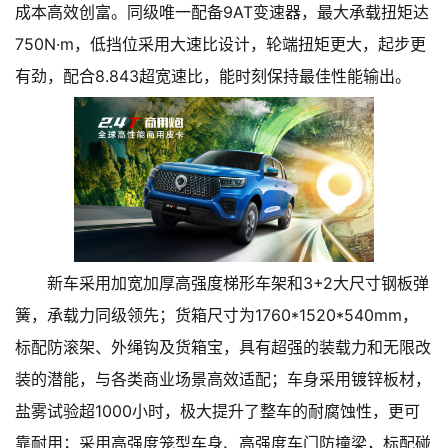
成本高效创富。同级唯一配备9AT变速器，最大承载扭矩达
750N·m，低挡位采用大速比设计，轮端扭矩更大，起步更
有劲，配合8.843超宽速比，能时刻保持最佳性能输出。
新车采用加宽加厚高强度梯形车架和3+2大尺寸钢板弹
簧，承载力同级领先；货箱尺寸为1760*1520*540mm，
标配防滚架、外绳钩及货箱宝，具有超强的装载力和无限改
装的潜能，与各类商业场景高效适配；车身采用镀锌板材，
盐雾试验超1000小时，极大提升了整车的耐腐蚀性，更可
靠耐用；采用高强度笼型车身、高强度车门防撞梁，标配碰