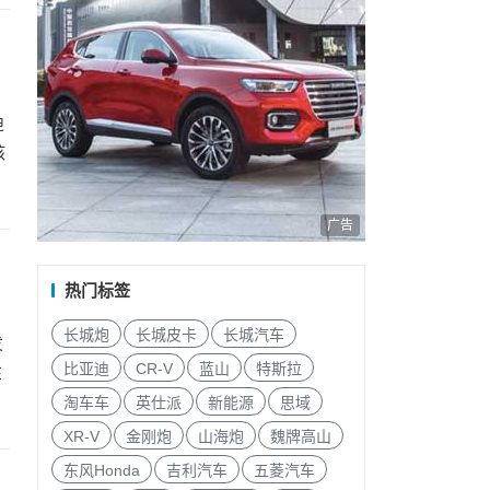
迪
核
广告
热门标签
长城炮
长城皮卡
长城汽车
发
比亚迪
CR-V
蓝山
特斯拉
在
淘车车
英仕派
新能源
思域
XR-V
金刚炮
山海炮
魏牌高山
东风Honda
吉利汽车
五菱汽车