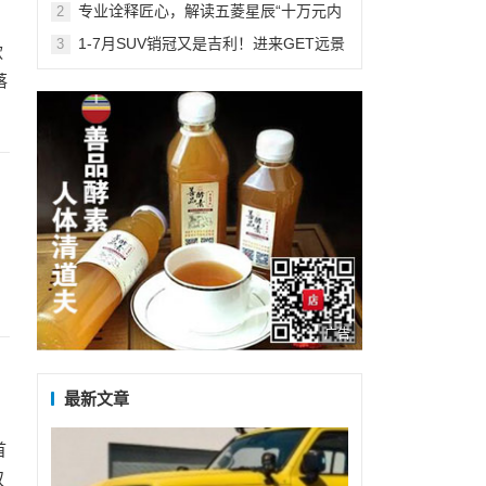
专业诠释匠心，解读五菱星辰“十万元内
2
最能打”的安全品质
1-7月SUV销冠又是吉利！进来GET远景
3
款
家族累销236万+的学霸秘籍！
落
广告
最新文章
首
双