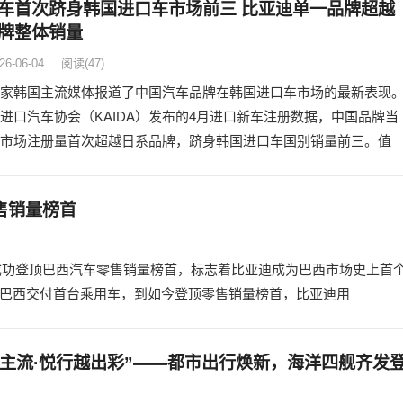
车首次跻身韩国进口车市场前三 比亚迪单一品牌超越
牌整体销量
26-06-04
阅读
(47)
家韩国主流媒体报道了中国汽车品牌在韩国进口车市场的最新表现
进口汽车协会（KAIDA）发布的4月进口新车注册数据，中国品牌当
市场注册量首次超越日系品牌，跻身韩国进口车国别销量前三。值
售销量榜首
量，成功登顶巴西汽车零售销量榜首，标志着比亚迪成为巴西市场史上首
在巴西交付首台乘用车，到如今登顶零售销量榜首，比亚迪用
新主流·悦行越出彩”——都市出行焕新，海洋四舰齐发