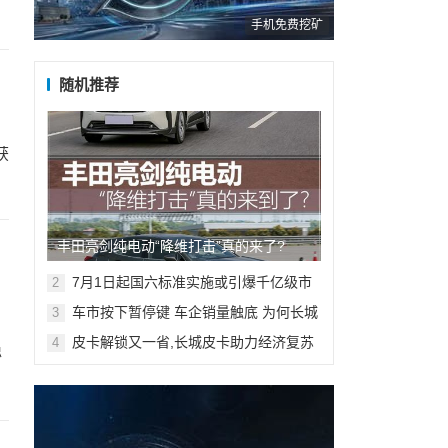
手机免费挖矿
随机推荐
获
丰田亮剑纯电动“降维打击”真的来了?
7月1日起国六标准实施或引爆千亿级市
2
场
车市按下暂停键 车企销量触底 为何长城
3
汽车却可以“乘风破浪”？
皮卡解锁又一省,长城皮卡助力经济复苏
4
稳