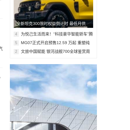
全新坦克300限时权益倒计时 最低月供
382元解锁人生大玩具
为悦己生活而来！“科技豪华智能轿车”腾
4
势Z9S开启预售
MG07正式开启预售12.59 万起 重塑纯
5
电轿跑市场新标杆
汽
文旅中国赋能 银河战舰700全球鉴赏周
2
登陆米兰
传
：