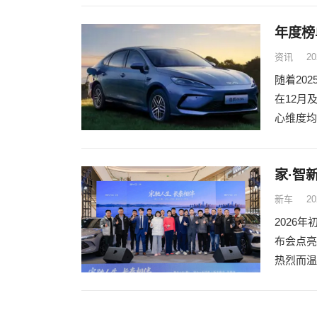
年度榜
资讯
20
随着20
在12月
心维度均
家·智
新车
20
2026
布会点亮
热烈而温