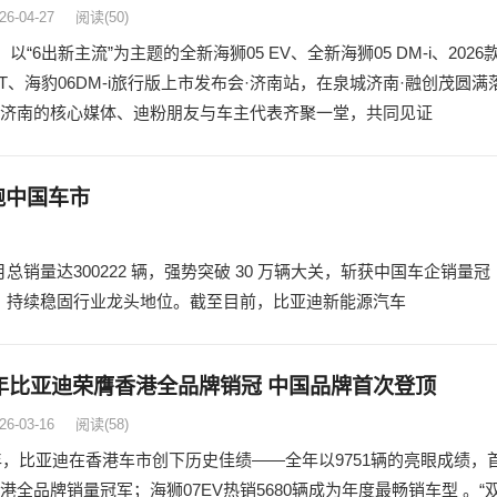
26-04-27
阅读
(50)
，以“6出新主流”为主题的全新海狮05 EV、全新海狮05 DM-i、2026
GT、海豹06DM-i旅行版上市发布会·济南站，在泉城济南·融创茂圆满
济南的核心媒体、迪粉朋友与车主代表齐聚一堂，共同见证
领跑中国车市
，单月总销量达300222 辆，强势突破 30 万辆大关，斩获中国车企销量冠
军，持续稳固行业龙头地位。截至目前，比亚迪新能源汽车
5 年比亚迪荣膺香港全品牌销冠 中国品牌首次登顶
26-03-16
阅读
(58)
全年，比亚迪在香港车市创下历史佳绩——全年以9751辆的亮眼成绩，
港全品牌销量冠军；海狮07EV热销5680辆成为年度最畅销车型 。“