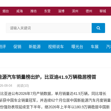
烟台
威海
潍坊
东营
淄博
滨州
德州
聊城
测评
促销
新能源
视频说车
曝光台
车展
汽
能源汽车销量榜出炉，比亚迪41.9万辆稳居榜首
26-08-04
阅读
(10)
，比亚迪公布2026年7月产销数据，单月销量达41.9万辆，同比增长
%，斩获中国车企销量冠军，并连续62个月位居中国新能源汽车月度销量
份强劲表现延续至下半年，继2026年上半年以180.9万辆稳居中国新