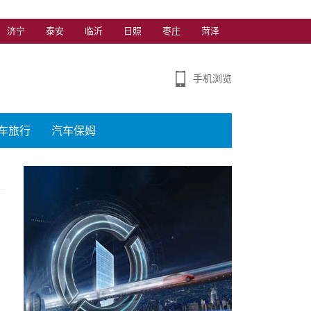
济宁
泰安
临沂
日照
枣庄
菏泽
手机浏览
车旅行
汽车保姆