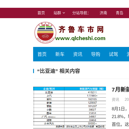
首页
站群
分站导航：
济南
青岛
首页
新车
资讯
导购
试驾
“比亚迪” 相关内容
7月新
资讯
20
8月1日
21.8
首位。这