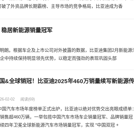
打破了外资品牌长期霸榜、主导市场的竞争格局，比亚迪成为香
，稳居新能源销量冠军
步明朗。根据车企及上市公司对外披露的数据，比亚迪集团2月新能源
流车企中持续保持明显领先优势，以稳定而强劲的表现巩固头部
国&全球销冠！比亚迪2025年460万销量续写新能源
26-02-02
阅读
(69)
 年中国汽车市场年度榜单正式出炉，比亚迪以绝对优势交出亮眼成绩单
销售超460万辆，一举包揽中国汽车市场车企销量冠军、品牌销量冠
续四年卫冕全球新能源汽车市场销量冠军，实现 “中国双冠 +