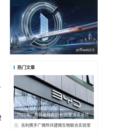
。
pi币web3.0
热门文章
个
2023年厂商销量排名前十 比亚迪遥遥领
登
先 长城垫底
吉利携手广微所共建微生物联合实验室
5
正式挂牌