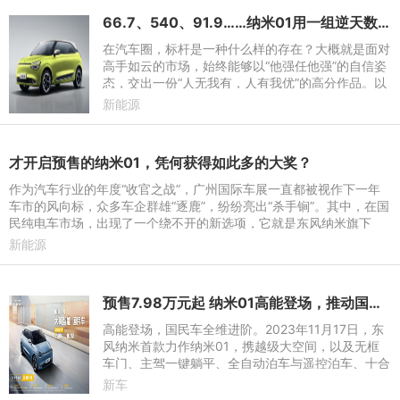
66.7、540、91.9……纳米01用一组逆天数据再次提升国民车的标准
在汽车圈，标杆是一种什么样的存在？大概就是面对
高手如云的市场，始终能够以“他强任他强”的自信姿
态，交出一份“人无我有，人有我优”的高分作品。以
此为标准，最近在广州车展开启预售的纳米01，绝
新能源
对称得上是国民
才开启预售的纳米01，凭何获得如此多的大奖？
作为汽车行业的年度“收官之战”，广州国际车展一直都被视作下一年
车市的风向标，众多车企群雄“逐鹿”，纷纷亮出“杀手锏”。其中，在国
民纯电车市场，出现了一个绕不开的新选项，它就是东风纳米旗下
的“大美智能国
新能源
预售7.98万元起 纳米01高能登场，推动国民车全维进阶
高能登场，国民车全维进阶。2023年11月17日，东
风纳米首款力作纳米01，携越级大空间，以及无框
车门、主驾一键躺平、全自动泊车与遥控泊车、十合
一电驱等四项同级唯一的配置高能而来，在广州国际
新车
车展正式开启预售。新