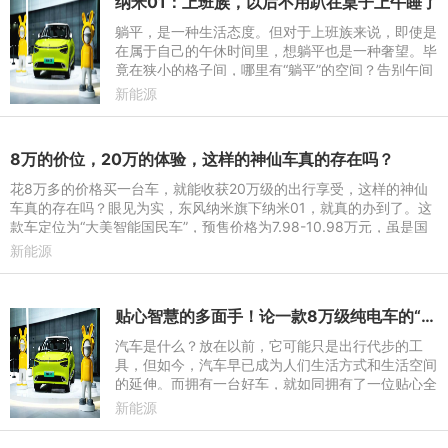
纳米01：上班族，以后不用趴在桌子上午睡了
躺平，是一种生活态度。但对于上班族来说，即使是
在属于自己的午休时间里，想躺平也是一种奢望。毕
竟在狭小的格子间，哪里有“躺平”的空间？告别午间
的趴睡，纳米01带你开启一场“午休革命”。作为一款
新能源
8万级的“大美
8万的价位，20万的体验，这样的神仙车真的存在吗？
花8万多的价格买一台车，就能收获20万级的出行享受，这样的神仙
车真的存在吗？眼见为实，东风纳米旗下纳米01，就真的办到了。这
款车定位为“大美智能国民车”，预售价格为7.98-10.98万元，虽是国
民车的价位，但产品力
新能源
贴心智慧的多面手！论一款8万级纯电车的“自我修养”
汽车是什么？放在以前，它可能只是出行代步的工
具，但如今，汽车早已成为人们生活方式和生活空间
的延伸。而拥有一台好车，就如同拥有了一位贴心全
能的亲密伙伴，在它的陪伴下，我们的生活可以更加
新能源
精彩、更有乐趣、更