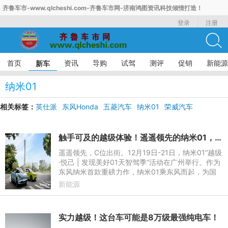
齐鲁车市-www.qlcheshi.com-齐鲁车市网-济南鸿图资讯科技倾情打造！
登录
注册
首页
资讯
导购
试驾
测评
促销
新能源
新车
纳米01
相关标签：
英仕派
东风Honda
五菱汽车
纳米01
荣威汽车
触手可及的越级体验！遥遥领先的纳米01，颠覆你对国民车的想象！
遥遥领先，C位出街。12月19日-21日，纳米01“越级
·悦己 | 发现美好01天智驾季”活动在广州举行。作为
东风纳米首款重磅力作，纳米01乘东风而起，为国
民而来。携领先同级的宽适空间、精致配置、智能科
新能源
技和高能驾趣，纳
实力越级！这台车可能是8万级最强纯电车！