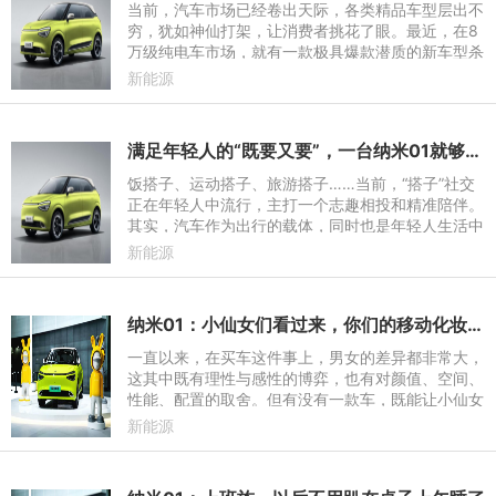
当前，汽车市场已经卷出天际，各类精品车型层出不
穷，犹如神仙打架，让消费者挑花了眼。最近，在8
万级纯电车市场，就有一款极具爆款潜质的新车型杀
入市场，它就是东风纳米旗下“大美智能国民车”纳米
新能源
01。在这一细分市
满足年轻人的“既要又要”，一台纳米01就够了！
饭搭子、运动搭子、旅游搭子……当前，“搭子”社交
正在年轻人中流行，主打一个志趣相投和精准陪伴。
其实，汽车作为出行的载体，同时也是年轻人生活中
的“搭子”。但什么样的“出行搭子”，能够让既追求品
新能源
质生活、又
纳米01：小仙女们看过来，你们的移动化妆间来啦！
一直以来，在买车这件事上，男女的差异都非常大，
这其中既有理性与感性的博弈，也有对颜值、空间、
性能、配置的取舍。但有没有一款车，既能让小仙女
们一见倾心，还能让大男孩们无法拒绝。“大美智能
新能源
国民车”纳米01，