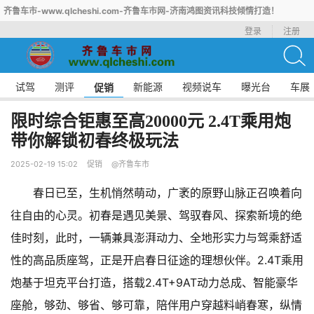
齐鲁车市-www.qlcheshi.com-齐鲁车市网-济南鸿图资讯科技倾情打造！
登录
注册
试驾
测评
新能源
视频说车
曝光台
车展
促销
限时综合钜惠至高20000元 2.4T乘用炮
带你解锁初春终极玩法
2025-02-19 15:02
促销
@齐鲁车市
春日已至，生机悄然萌动，广袤的原野山脉正召唤着向
往自由的心灵。初春是遇见美景、驾驭春风、探索新境的绝
佳时刻，此时，一辆兼具澎湃动力、全地形实力与驾乘舒适
性的高品质座驾，正是开启春日征途的理想伙伴。2.4T乘用
炮基于坦克平台打造，搭载2.4T+9AT动力总成、智能豪华
座舱，够劲、够省、够可靠，陪伴用户穿越料峭春寒，纵情