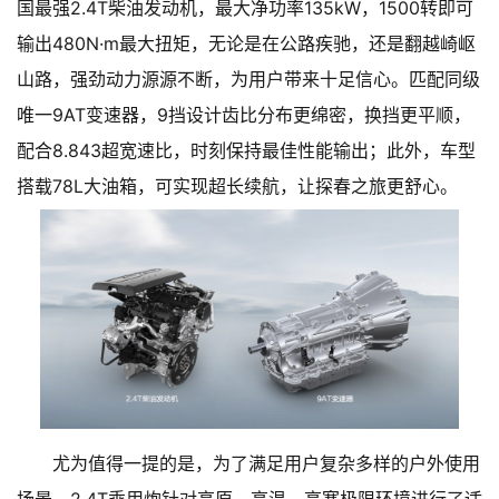
国最强2.4T柴油发动机，最大净功率135kW，1500转即可
输出480N·m最大扭矩，无论是在公路疾驰，还是翻越崎岖
山路，强劲动力源源不断，为用户带来十足信心。匹配同级
唯一9AT变速器，9挡设计齿比分布更绵密，换挡更平顺，
配合8.843超宽速比，时刻保持最佳性能输出；此外，车型
搭载78L大油箱，可实现超长续航，让探春之旅更舒心。
尤为值得一提的是，为了满足用户复杂多样的户外使用
场景，2.4T乘用炮针对高原、高温、高寒极限环境进行了适