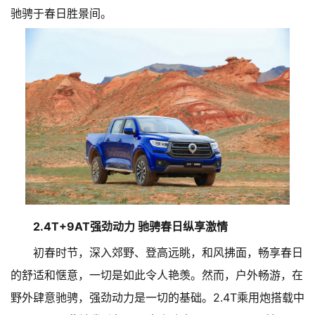
驰骋于春日胜景间。
2.4T+9AT强劲动力 驰骋春日纵享激情
初春时节，深入郊野、登高远眺，和风拂面，畅享春日
的舒适和惬意，一切是如此令人艳羡。然而，户外畅游，在
野外肆意驰骋，强劲动力是一切的基础。2.4T乘用炮搭载中