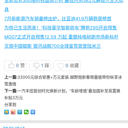
全新坦克300限时权益倒计时 最低月供382元解锁人生大玩
具
7月新能源汽车销量榜出炉，比亚迪41.9万辆稳居榜首
为悦己生活而来！“科技豪华智能轿车”腾势Z9S开启预售
MG07正式开启预售12.59 万起 重塑纯电轿跑市场新标杆
文旅中国赋能 银河战舰700全球鉴赏周登陆米兰
0
赞
1
踩
0
收藏
上一篇:
33000元综合钜惠+万元套装 越野炮新春限量版带你纵享冰
雪激情
下一篇:
一汽丰田首创时光焕新计划，“车龄增值”叠加国补至高置换
补贴3万元
分享到