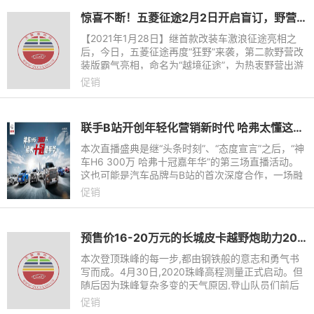
惊喜不断！五菱征途2月2日开启盲订，野营版改装车酷炫亮相
【2021年1月28日】继首款改装车激浪征途亮相之
后，今日，五菱征途再度“狂野”来袭，第二款野营改
装版霸气亮相，命名为“越境征途”，为热衷野营出游
人士而生。据悉，五菱征途将于2月2日正式开启新
促销
车盲订，届时将带来
联手B站开创年轻化营销新时代 哈弗太懂这届年轻人了
本次直播盛典是继“头条时刻”、“态度宣言”之后，“神
车H6 300万 哈弗十冠嘉年华”的第三场直播活动。
这也可能是汽车品牌与B站的首次深度合作，一场融
合二次元、宅文化和汽车文化的直播盛宴，一路登顶
促销
B站人们直播榜单，创下B站汽车品牌直播最高纪录
的傲人成绩。
预售价16-20万元的长城皮卡越野炮助力2020珠峰测量登顶成功
本次登顶珠峰的每一步,都由钢铁般的意志和勇气书
写而成。4月30日,2020珠峰高程测量正式启动。但
随后因为珠峰复杂多变的天气原因,登山队员们前后
三次折返于5800米的过度营地和6500米的前进营
促销
地之间。5月24日,登山队前