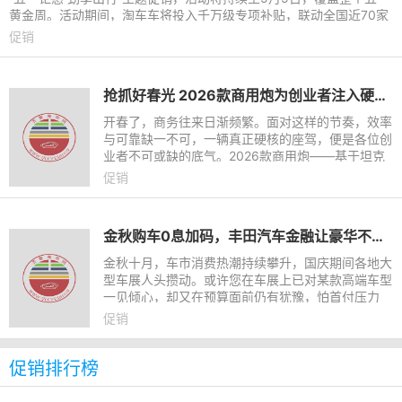
黄金周。活动期间，淘车车将投入千万级专项补贴，联动全国近70家
门店推出六大优惠政
促销
抢抓好春光 2026款商用炮为创业者注入硬核底气
开春了，商务往来日渐频繁。面对这样的节奏，效率
与可靠缺一不可，一辆真正硬核的座驾，便是各位创
业者不可或缺的底气。2026款商用炮——基于坦克
平台打造的全球高性能商用皮卡，凭借超燃动力、超
促销
强承载、超卓匠心以
金秋购车0息加码，丰田汽车金融让豪华不再等待
金秋十月，车市消费热潮持续攀升，国庆期间各地大
型车展人头攒动。或许您在车展上已对某款高端车型
一见倾心，却又在预算面前仍有犹豫，怕首付压力
大、怕月供影响生活、怕资金周转不开……现在，好
促销
消息来了！丰田汽车
促销排行榜