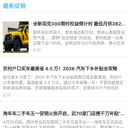
最新促销
全新坦克300限时权益倒计时 最低月供382元解锁人生大玩具
刚毕业的年轻人，想去海边看日出，想进山里感受自
然气息……那种"说走就走"的自由，差的就是一台真
正属于自己的车。全新坦克300为此而来，售价区间
19.98万元-25.98万元，覆盖Hi4-Z、Hi4-T、柴
促销
油、汽油全动
农村户口买车最高省 4.5 万！2026 汽车下乡补贴全攻略
各位老乡注意了！2026 年汽车下乡补贴政策已经全面落地，农村户
口专属优惠，最高能省 4.5 万元，错过今年再等一年！不管你是想买
新能源车跑运输，还是换辆家用车接送孩子，这笔钱可千万别白扔
了！一、农村户口凭啥多
促销
淘车车二手车五一促销火热开启，近70家门店携千万补贴“礼”遇全开
4月20日起，国内专业的互联网二手车交易平台——淘车车正式启动
“五一钜惠 劲享出行”主题促销，活动将持续至5月5日，覆盖整个五一