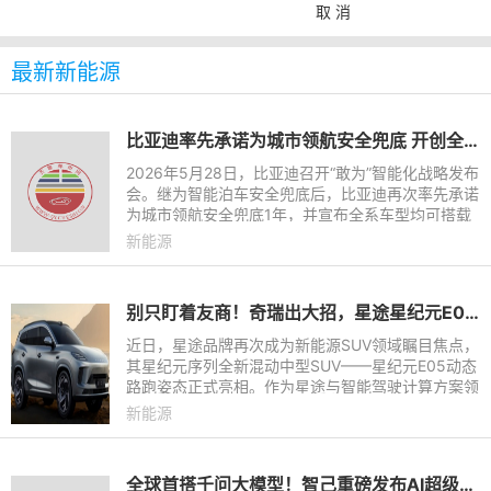
取 消
最新新能源
比亚迪率先承诺为城市领航安全兜底 开创全民城市领航时代
2026年5月28日，比亚迪召开“敢为”智能化战略发布
会。继为智能泊车安全兜底后，比亚迪再次率先承诺
为城市领航安全兜底1年，并宣布全系车型均可搭载
天神之眼 B 辅助驾驶激光版，选装价格12000元，
新能源
开创全民城市领航时
别只盯着友商！奇瑞出大招，星途星纪元E05智能+颜值双王炸，年轻人的梦想座驾
近日，星途品牌再次成为新能源SUV领域瞩目焦点，
其星纪元序列全新混动中型SUV——星纪元E05动态
路跑姿态正式亮相。作为星途与智能驾驶计算方案领
导者地平线战略合作落地的首款重磅车型，星纪元E
新能源
05不仅承载着全新的设
全球首搭千问大模型！智己重磅发布AI超级智能体，智己LS8即将开启预售