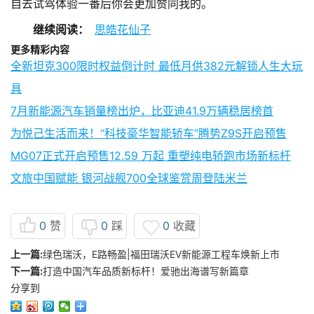
自去试驾体验一番后你会更加赞同我的。
继续阅读：
思皓花仙子
更多精彩内容
全新坦克300限时权益倒计时 最低月供382元解锁人生大玩
具
7月新能源汽车销量榜出炉，比亚迪41.9万辆稳居榜首
为悦己生活而来！“科技豪华智能轿车”腾势Z9S开启预售
MG07正式开启预售12.59 万起 重塑纯电轿跑市场新标杆
文旅中国赋能 银河战舰700全球鉴赏周登陆米兰
0
赞
0
踩
0
收藏
上一篇:
绿色瑞沃，E路畅盈|福田瑞沃EV新能源工程车焕新上市
下一篇:
打造中国汽车品质新标杆！爱驰出海谱写新篇章
分享到