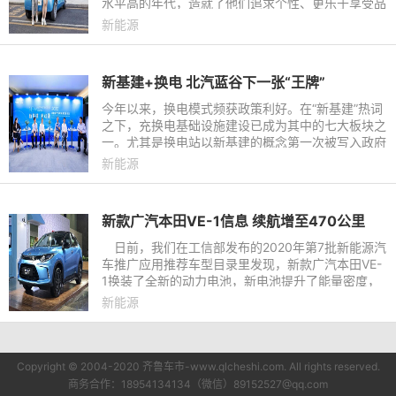
水平高的年代，造就了他们追求个性、更乐于享受品
质的风格，所以90后消费者要求高且难取悦是市场
新能源
共识。然而在车圈却有这
​新基建+换电 北汽蓝谷下一张“王牌”
今年以来，换电模式频获政策利好。在“新基建”热词
之下，充换电基础设施建设已成为其中的七大板块之
一。尤其是换电站以新基建的概念第一次被写入政府
工作报告，对于新能源汽车可持续发展具有重要的积
新能源
极意义。今年3月
新款广汽本田VE-1信息 续航增至470公里
日前，我们在工信部发布的2020年第7批新能源汽
车推广应用推荐车型目录里发现，新款广汽本田VE-
1换装了全新的动力电池，新电池提升了能量密度，
在动力输出不变的情况下，NEDC工况续航里程从40
新能源
1公里提升到470公里。
Copyright © 2004-2020 齐鲁车市-www.qlcheshi.com. All rights reserved.
商务合作：18954134134（微信）89152527@qq.com