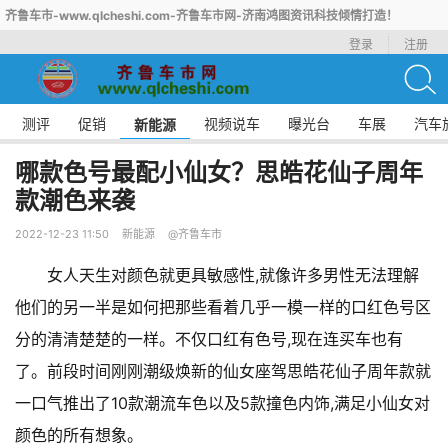
齐鲁车市-www.qlcheshi.com-齐鲁车市网-济南鸿图资讯科技倾情打造！
登录
注册
测评
促销
视频说车
曝光台
车展
汽车
新能源
哪款色号最配小仙女？思皓花仙子周年
款潮色来袭
2022-12-23 11:50
新能源
@齐鲁车市
女人天生对颜色就更具敏感性,就像许多男性无法理解
他们的另一半是如何把那些看着几乎一模一样的口红色号区
分的清清楚楚的一样。不仅口红有色号,现在连买车也有
了。前段时间刚刚潮级焕新的仙女座驾思皓花仙子周年款就
一口气推出了10款潮流车色以及5款撞色内饰,满足小仙女对
颜色的所有想象。