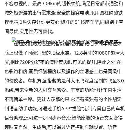
不容忽视的。最高306km的超长续航,满足日常都市通勤和
城郊短途游的出行需求;超安全的蜂窝电池,采用圆柱磷酸铁
锂电芯,0热失控让你更安心;标准的5门5座车型,同级别里空
间最优,实用性无可替代。
在仙女们尤为看重的智能座舱方面,花仙子周年款在体
验上也做了同级别里的顶级水准。12.8英寸的1080P超清大
屏,相比720P分辨率的清晰度肉眼可见的提升,除此之外,在
色彩饱和度,画质细腻程度以及操作的丝滑感上也是同级中
的佼佼者。车机方面,搭载的是科大讯飞深度定制的飞鱼3.0
系统,带来全新的人机交互感受。丰富的功能也让车内生活
不再简单枯燥。更让人羡慕的是,它还有着独有的个性胡定
制语音助手功能,可通过手机APP“捏脸”定制专属自己的车机
语音助理,还可进一步同步声音,让智能座舱的语音交互变得
趣味又自然。生成后,可以通过语音控制车辆设置、听音