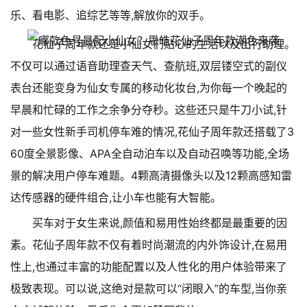
乐、看电影、追综艺等等,解放你的双手。
花仙子周年款还是小仙女们贴心的生活以及出行助理。
不仅可以通过语音助理查天气、查航班,双层镂空式的副仪
表台还能变身为仙女专属的移动化妆台,为你每一个晚起的
早晨和忙碌的工作之余争分夺秒。这些还只是牛刀小试,针
对一些女性新手司机停车难的情况,花仙子周年款还搭载了3
60度全景影像、APA全自动泊车以及自动召唤等功能,全场
景的解决用户停车难题。4颗高清摄像头以及12颗高感知雷
达传感器的硬件组合,让小车也能有大智能。
买车对于女生来说,颜值和易用性始终都是最重要的因
素。花仙子周年款不仅有着时尚潮流的内外饰设计,在易用
性上,也通过丰富的功能配置以及人性化的用户体验带来了
极致表现。可以说,这绝对是款可以“闭眼入”的车型,当你亲