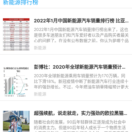
新能源排行榜
2022年1月中国新能源汽车销量排行榜 比亚迪遥遥领先
2022年1月中国新能源汽车销量排行榜出来了，这也
是很多车迷朋友们和汽车爱好者以及产品购买者最关
心的问题了。在没有公布数据之前，你认为是哪个品
牌能排到第一名呢？相信很多人都猜对了，没错，就
新能源
是比亚迪，从去年到
彭博社：2020年全球新能源汽车销量预计同比下滑18%
2020年全球新能源乘用车销量预计为170万辆，同
比下滑18%。新冠疫情中断了新能源汽车行业连续十
年的强劲增长。不过，今年燃油车销量降幅预计更大
（23％）。未来交通电动化长期向好的局面不会改
新能源
变。彭博新能源财经最新
超强续航，说走就走，实力强劲的欧拉黑猫懂年轻人
随着社会的发展，90后年轻群体正逐渐成为社会中
的消费主力。但是90后年轻人成长于一个物质生活