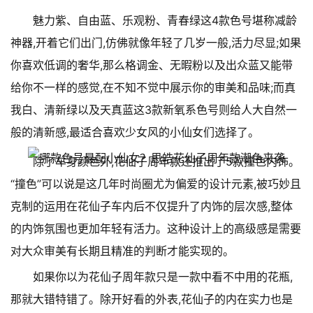
魅力紫、自由蓝、乐观粉、青春绿这4款色号堪称减龄
神器,开着它们出门,仿佛就像年轻了几岁一般,活力尽显;如果
你喜欢低调的奢华,那么格调金、无暇粉以及出众蓝又能带
给你不一样的感觉,在不知不觉中展示你的审美和品味;而真
我白、清新绿以及天真蓝这3款新氧系色号则给人大自然一
般的清新感,最适合喜欢少女风的小仙女们选择了。
除了车身颜色外,花仙子周年款还推出了5款撞色内饰。
“撞色”可以说是这几年时尚圈尤为偏爱的设计元素,被巧妙且
克制的运用在花仙子车内后不仅提升了内饰的层次感,整体
的内饰氛围也更加年轻有活力。这种设计上的高级感是需要
对大众审美有长期且精准的判断才能实现的。
如果你以为花仙子周年款只是一款中看不中用的花瓶,
那就大错特错了。除开好看的外表,花仙子的内在实力也是