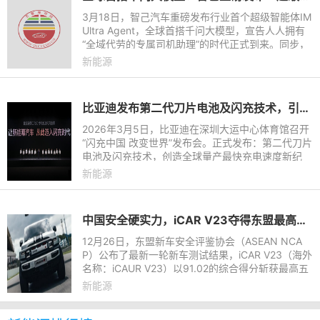
3月18日，智己汽车重磅发布行业首个超级智能体IM
Ultra Agent，全球首搭千问大模型，宣告人人拥有
“全域代劳的专属司机助理”的时代正式到来。同步，
智己汽车官宣，跨时代科技旗舰SUV——智己LS8，
新能源
将于3月26日正式开
比亚迪发布第二代刀片电池及闪充技术，引领新能源汽车迈入闪充时代
2026年3月5日，比亚迪在深圳大运中心体育馆召开
“闪充中国 改变世界”发布会。正式发布：第二代刀片
电池及闪充技术，创造全球量产最快充电速度新纪
录，从10%到70%，只用5分钟就能充好；从10%到
新能源
97%，只用9分钟就能充饱
中国安全硬实力，iCAR V23夺得东盟最高五星认证，树立全球安全标杆
12月26日，东盟新车安全评鉴协会（ASEAN NCA
P）公布了最新一轮新车测试结果，iCAR V23（海外
名称：iCAUR V23）以91.02的综合得分斩获最高五
星安全评级，成为获得ASEAN NCAP认证的首款“五
新能源
星方盒子”车型。