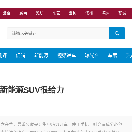
烟台
威海
潍坊
东营
淄博
滨州
德州
聊城
测评
促销
新能源
视频说车
曝光台
车展
汽
新能源SUV很给力
向盘在手，最重要就是要集中精力开车。使用手机，则会造成分心驾