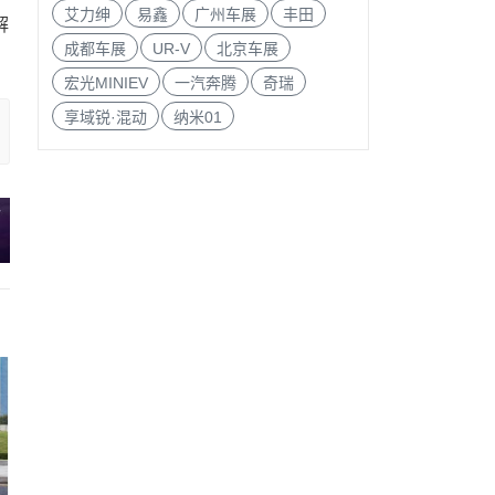
艾力绅
易鑫
广州车展
丰田
解
成都车展
UR-V
北京车展
宏光MINIEV
一汽奔腾
奇瑞
享域锐·混动
纳米01