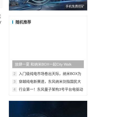
手机免费挖矿
成
随机推荐
V
放肆一夏 和纳米BOX一起City Walk
入门级纯电市场卷出天际，纳米BOX为
2
何能脱颖而出？
穿越纯电新赛道，东风纳米剑指国民大
3
市场
行业第一！东风量子架构3号平台电驱动
4
总成效率达91.9%