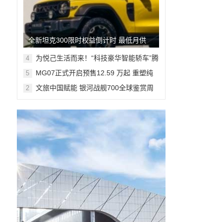
全新坦克300限时权益倒计时 最低月供
382元解锁人生大玩具
为悦己生活而来！“科技豪华智能轿车”腾
4
势Z9S开启预售
MG07正式开启预售12.59 万起 重塑纯
5
电轿跑市场新标杆
文旅中国赋能 银河战舰700全球鉴赏周
2
登陆米兰