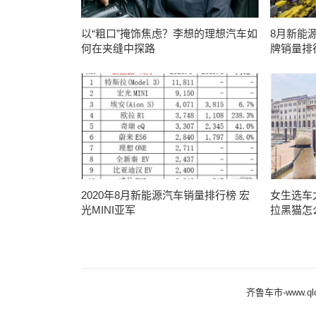
以“粗口”掩饰焦虑？李想的理想汽车如
8月新能
何在夹缝中探路
牌销量排
2020年8月新能源汽车销量排行榜 宏
女生选车
光MINI亚军
拉黑猫怎
齐鲁车市-www.