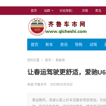
首页
站群
分站导航：
济南
青岛
首页
新车
资讯
导购
试驾
您的位置
首页
新能源
让春运驾驶更舒适，爱驰U6
来源:齐鲁车市
2023年01月16日
春运期间，高速公路上的车流量会明显增加，方