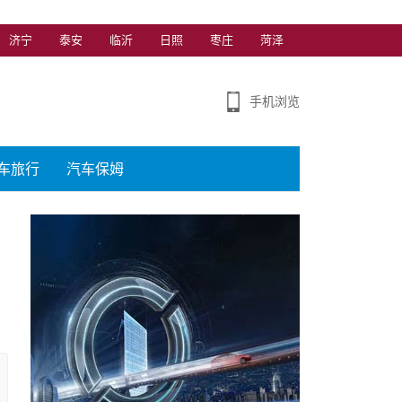
济宁
泰安
临沂
日照
枣庄
菏泽
手机浏览
车旅行
汽车保姆