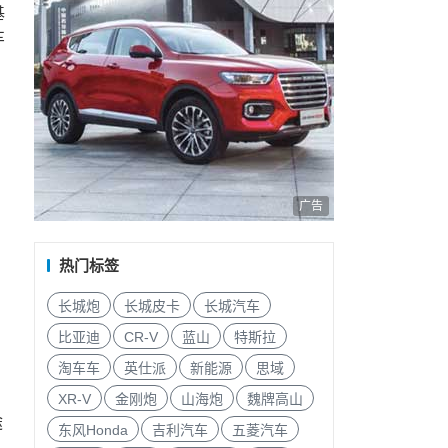
基
车
广告
热门标签
长城炮
长城皮卡
长城汽车
比亚迪
CR-V
蓝山
特斯拉
淘车车
英仕派
新能源
思域
XR-V
金刚炮
山海炮
魏牌高山
途
东风Honda
吉利汽车
五菱汽车