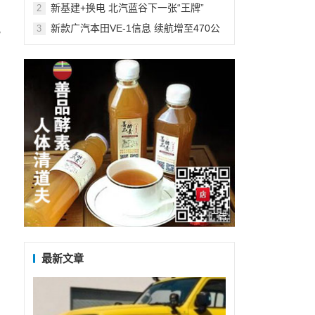
黑猫懂年轻人
​新基建+换电 北汽蓝谷下一张“王牌”
2
新款广汽本田VE-1信息 续航增至470公
3
况
里
广告
最新文章