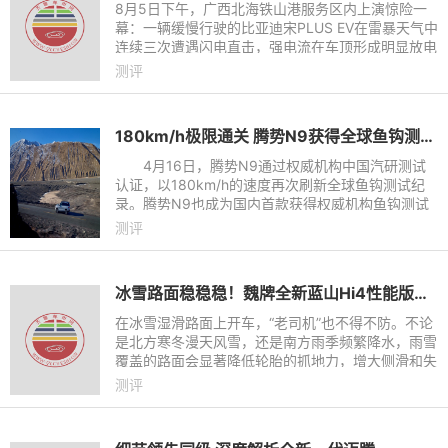
8月5日下午，广西北海铁山港服务区内上演惊险一
幕：一辆缓慢行驶的比亚迪宋PLUS EV在雷暴天气中
连续三次遭遇闪电直击，强电流在车顶形成明显放电
现象，据了解车内女性驾驶员全程未受伤害，并已按
测评
原计划继续广西旅程。
180km/h极限通关 腾势N9获得全球鱼钩测试最高速认证
4月16日，腾势N9通过权威机构中国汽研测试
认证，以180km/h的速度再次刷新全球鱼钩测试纪
录。腾势N9也成为国内首款获得权威机构鱼钩测试
认证的车型。之前，在腾势N9发布会上官方公布的
测评
鱼钩测试成绩是160km/h，在
冰雪路面稳稳稳！魏牌全新蓝山Hi4性能版实测真的强！
在冰雪湿滑路面上开车，“老司机”也不得不防。不论
是北方寒冬漫天风雪，还是南方雨季频繁降水，雨雪
覆盖的路面会显著降低轮胎的抓地力，增大侧滑和失
控的风险。因此，驾驶员在加速、刹车和转弯时都需
测评
要更加精准的控