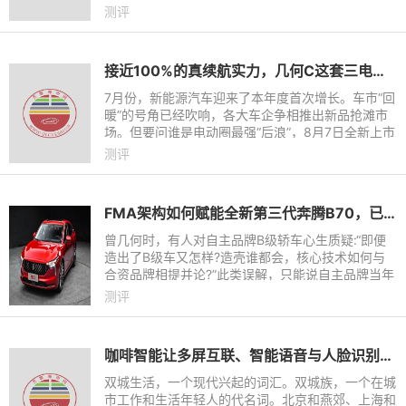
和星级评定，全新BMW X3是2018版C-NCAP标准
测评
实施以来首款获得主动安全测试满分的车型。
接近100%的真续航实力，几何C这套三电系统太硬核了
7月份，新能源汽车迎来了本年度首次增长。车市“回
暖”的号角已经吹响，各大车企争相推出新品抢滩市
场。但要问谁是电动圈最强“后浪”，8月7日全新上市
的几何C必须拥有姓名。作为一款“真能跑纯电SU
测评
V”，几何C百公里
FMA架构如何赋能全新第三代奔腾B70，已成热门讨论话题
曾几何时，有人对自主品牌B级轿车心生质疑:“即便
造出了B级车又怎样?造壳谁都会，核心技术如何与
合资品牌相提并论?”此类误解，只能说自主品牌当年
整体“低质低价”的产品印象根深蒂固。
测评
咖啡智能让多屏互联、智能语音与人脸识别融为一体 年轻人的双城生活也能熠熠生辉
双城生活，一个现代兴起的词汇。双城族，一个在城
市工作和生活年轻人的代名词。北京和燕郊、上海和