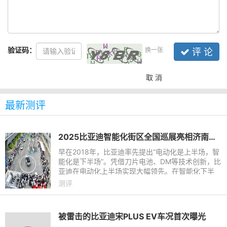
验证码：
换一张
评 论
取 消
最新测评
2025比亚迪智能化街区全国巡展亮相济南｜让好技术人人可享
早在2018年，比亚迪率先提出“电动化是上半场，智
能化是下半场”。凭借刀片电池、DM等技术创新，比
亚迪在电动化上半场实现大幅领先。在智能化下半
场，比亚迪重磅发布整车智能战略。在整车智能战略
测评
下，比亚迪构建起天
被雷击的比亚迪宋PLUS EV车况首次曝光