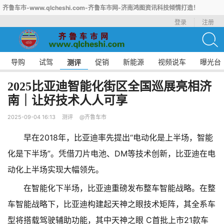
齐鲁车市-www.qlcheshi.com-齐鲁车市网-济南鸿图资讯科技倾情打造！
登录
注册
导购
试驾
促销
新能源
视频说车
曝光台
测评
2025比亚迪智能化街区全国巡展亮相济
南｜让好技术人人可享
2025-09-04 16:13
测评
@齐鲁车市
早在2018年，比亚迪率先提出“电动化是上半场，智能
化是下半场”。凭借刀片电池、DM等技术创新，比亚迪在电
动化上半场实现大幅领先。
在智能化下半场，比亚迪重磅发布整车智能战略。在整
车智能战略下，比亚迪构建起天神之眼技术矩阵，其全系车
型将搭载驾驶辅助功能，其中天神之眼 C首批上市21款车