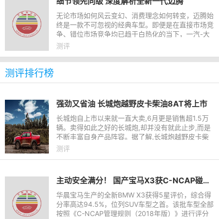
细节领先同级 深度解析全新一代迈腾
无论市场如何风云变幻、消费理念如何转变，迈腾始
终是一款不可忽视的经典车型。即便是在直接市场竞
争、错位市场竞争均已趋于白热化的当下，一汽-大
众迈腾始终以将近2万的月销量牢牢占据着B级车市
测评
场的标杆地位。
测评排行榜
强劲又省油 长城炮越野皮卡柴油8AT将上市
长城炮自上市以来就一直大卖,6月更是销售超1.5万
辆。卖得如此之好的长城炮,却并没有就此止步,而是
不断丰富自身产品阵容。据了解,长城炮越野皮卡柴
油8AT车型即将于7月24日的成都车展正式上市,中国
测评
首款量产越野大皮卡将
主动安全满分！ 国产宝马X3获C-NCAP碰撞测试五星评价
华晨宝马生产的全新BMW X3获得5星评价，综合得
分率高达94.5%，位列SUV车型之首。该批车型全部
按照《C-NCAP管理规则（2018年版）》进行评分