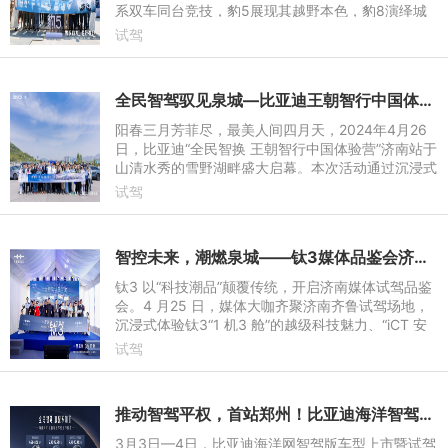
系双车同台竞技，豹5展现其越野本色，豹8演绎城
市智驾，从动力到配置、从操控到豪华，为济南媒体
试驾
带来了一场全面覆盖
全民智驾驭见泉城—比亚迪王朝智行中国体验营济南站圆满落幕
阳春三月芳菲尽，最美人间四月天，2024年4月26
日，比亚迪“全民智换 王朝智行中国体验营”济南站于
山清水秀的雪野湖畔盛大启幕。本次活动通过沉浸式
道路试驾、高阶智能泊车挑战、深度技术解析等多元
试驾
化体验环节，&nbs
智控未来，潮燃泉城——钛3媒体品鉴会济南站集结媒体大咖共鉴科技新章
钛3 以“科技潮品”颠覆传统，开启济南媒体试驾品鉴
会。4 月25 日，媒体大咖齐聚济南齐鲁试驾场地，
沉浸式体验钛3“1 机3 舱”的越级科技魅力、“iCT 安
全三件套”的全维守护，以及“E+2C 智能三件套”的极
试驾
致驾控！现
推动智驾平权，首站郑州！比亚迪海洋智驾版车型上市暨试驾体验正式来袭
3月3日—4日，比亚迪海洋网智驾版车型上市暨试驾