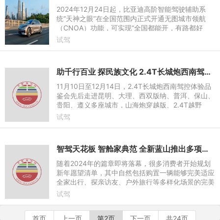
2024年12月24日起，比亚迪高阶智能驾驶辅助系
统“天神之眼”在全国范围内正式开通无图城市领航
（CNOA）功能，可实现“全国都能开，有路都好
开”，不论是城区道路，还是乡间小路，都能为用户
试驾
带来更安全、更便捷的智能
助千行百业 探民族文化 2.4T长城炮西南驾控体验营玩转西南七城
11月10日至12月14日，2.4T长城炮西南驾控体验品
鉴会先后走进昆明、大理、西双版纳、普洱、保山、
贵阳、遵义多座城市，山海炮穿越版、2.4T越野
炮、2.4T乘用炮、2.4T商用炮等全性能家族实力车
试驾
型悉数亮相，以硬核产品实
智驾天花板 智舱家典范 全新蓝山推出多项限时福利，抢购正当时
随着2024年的篇章即将落幕，很多消费者开始规划
新年愿望清单，其中自然包括购置一辆能够完美适应
全家出行、探亲访友、户外旅行等多样化场景的完美
座驾。然而，市场上车型繁多，令人目不暇接，究竟
试驾
哪一款车才能成为最
首页
上一页
第2页
下一页
共24页