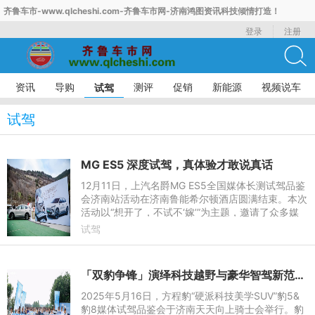
齐鲁车市-www.qlcheshi.com-齐鲁车市网-济南鸿图资讯科技倾情打造！
登录
注册
资讯
导购
测评
促销
新能源
视频说车
试驾
试驾
MG ES5 深度试驾，真体验才敢说真话
12月11日，上汽名爵MG ES5全国媒体长测试驾品鉴
会济南站活动在济南鲁能希尔顿酒店圆满结束。本次
活动以“想开了，不试不‘嫁’”为主题，邀请了众多媒
体朋友参与，共同体验MG ES5的舒适驾乘，不仅展
试驾
示了MG ES5的卓越
「双豹争锋」演绎科技越野与豪华智驾新范式，见证豹力美学在济南绽放
2025年5月16日，方程豹“硬派科技美学SUV”豹5&
豹8媒体试驾品鉴会于济南天天向上骑士会举行。豹