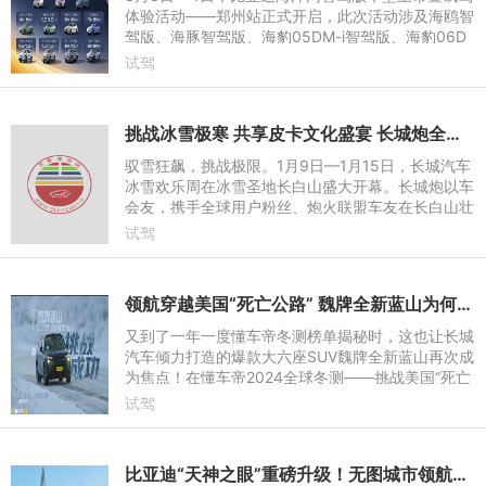
体验活动——郑州站正式开启，此次活动涉及海鸥智
驾版、海豚智驾版、海豹05DM-i智驾版、海豹06D
M-i智驾版、宋PLUS智驾版等11款车型，进一步加速
试驾
全民智驾普及。凭借“天
挑战冰雪极寒 共享皮卡文化盛宴 长城炮全性能家族征战长白山
驭雪狂飙，挑战极限。1月9日—1月15日，长城汽车
冰雪欢乐周在冰雪圣地长白山盛大开幕。长城炮以车
会友，携手全球用户粉丝、炮火联盟车友在长白山壮
美画卷间，驭冰踏雪、越野竞技，以强悍性能演绎中
试驾
国皮卡硬核实力。
领航穿越美国“死亡公路” 魏牌全新蓝山为何如此勇？
又到了一年一度懂车帝冬测榜单揭秘时，这也让长城
汽车倾力打造的爆款大六座SUV魏牌全新蓝山再次成
为焦点！在懂车帝2024全球冬测——挑战美国“死亡
公路”极限测试中，魏牌全新蓝山从超10余款热门车
试驾
中脱颖而出，以领跑
比亚迪“天神之眼”重磅升级！无图城市领航（CNOA）功能全国开通！