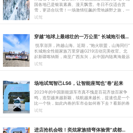
国各地已是银装素裹、漫天飘雪。冬日不仅适合赏
雪，更适合玩雪！一场激情狂飙的雪地越野之旅，一
定能重燃你往日的情怀！而要玩转雪地越野，少不了
试驾
一台越野能力强悍的
穿越“地球上最雄壮的一万公里” 长城炮引领中国皮卡文化向上
悦享澎湃，跨越山海。近期，“炮火联盟，山海同行”
长城炮全性能家族万里穿越G219活动完美收官。北
起新疆喀纳斯，南至广西东兴，从中国内陆离海最远
的地方出发，直达中国最靠近西南端的大海，展示全
试驾
场景极致产
场地试驾智己LS6，让智能座驾也“卷”起来
2023年的中国新能源车市真不愧是百花齐放百家争
鸣，造型越来越新颖，续航越来越长，提速也是一个
比一个快，如此内卷的车市会如何卷下去？看新的卷
王来了--“超级爆品”智己LS6，作为智己汽车高端智
试驾
能平台的巅峰力作，
进店抢机会啦！奕炫家族猎弯体验营“成都站”招募中！