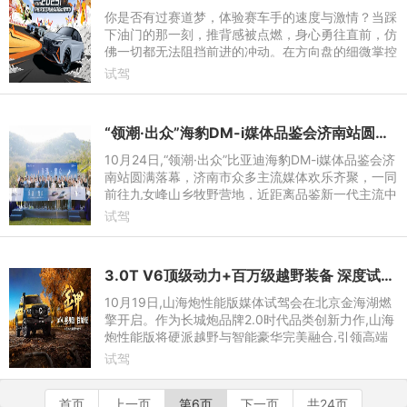
你是否有过赛道梦，体验赛车手的速度与激情？当踩
下油门的那一刻，推背感被点燃，身心勇往直前，仿
佛一切都无法阻挡前进的冲动。在方向盘的细微掌控
与轮胎的疾驰摩擦中，尽显潇洒自如，游刃有余，让
试驾
每一个弯道都变成
“领潮·出众”海豹DM-i媒体品鉴会济南站圆满落幕
10月24日,“领潮·出众”比亚迪海豹DM-i媒体品鉴会济
南站圆满落幕，济南市众多主流媒体欢乐齐聚，一同
前往九女峰山乡牧野营地，近距离品鉴新一代主流中
型轿车海豹DM-i的超然实力。同时，打开秋游模
试驾
式，先体验营地飞盘
3.0T V6顶级动力+百万级越野装备 深度试驾户外之王山海炮性能版
10月19日,山海炮性能版媒体试驾会在北京金海湖燃
擎开启。作为长城炮品牌2.0时代品类创新力作,山海
炮性能版将硬派越野与智能豪华完美融合,引领高端
越野皮卡价值再次进阶。试驾期间,山海炮性能版同
试驾
步开启全国预售。一步
首页
上一页
第6页
下一页
共24页