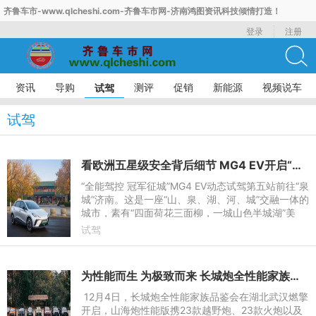
齐鲁车市-www.qlcheshi.com-齐鲁车市网-济南鸿图资讯科技倾情打造！
登录
注册
资讯
导购
测评
促销
新能源
视频说车
试驾
试驾
看欧洲五星级安全背后细节 MG4 EV开启“全能驾控 冠军征城”济南站动态试驾
“全能驾控 冠军征城”MG4 EV动态试驾第五站前往“泉
城”济南。这是一座“山、泉、湖、河、城”交融一体的
城市，素有“四面荷花三面柳，一城山色半城湖”美
誉，自然风光与人文格调演绎出万种风情。第五站亦
试驾
是收官之站
为性能而生 为极致而来 长城炮全性能家族品鉴会武汉站燃擎开启
12月4日，长城炮全性能家族品鉴会在湖北武汉燃擎
开启，山海炮性能版携23款越野炮、23款火炮以及