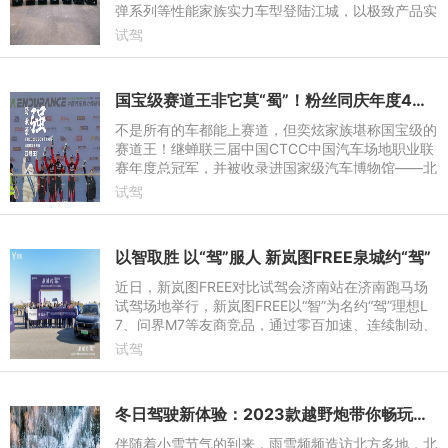
弹系列等性能家族实力车型登陆江城，以极致产品实
力，为与会媒体带来全方位的硬核越野体验。
试驾
国宝级赛道王非它莫“蜀”！粉丝同庆年度4连冠荣耀时刻
不是所有的车都能上赛道，但奕炫家族堪称国宝级的
赛道王！继蝉联三届中国CTCC中国汽车场地职业联
赛年度总冠军，并被收录进国家级汽车博物馆——北
京汽车博物馆之后，近日再次斩获2023 CEC中国汽
试驾
车耐力锦标赛年度总冠
以智取胜 以“驾”服人 新岚图FREE泉城约“驾”
近日，新岚图FREE对比试驾会济南站在济南跑马场
试驾场地举行，新岚图FREE以“智”为名约“驾”理想L
7、问界M7等友商竞品，通过零百加速、连续制动、
连续绕桩、颠簸路面、自动泊车等封闭场地试驾环节
试驾
和城市真实道路试
冬日驾驶新体验：2023款越野炮带你畅玩冰雪！
伴随着小雪节气的到来，雨雪频频造访北方多地，北