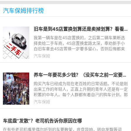
汽车保姆排行榜
旧车是到4S店置换划算还是卖掉划算？看看老司机置换的经验就懂了
我第一辆车是在4S店置换的，之后第二辆车果断选
择卖给二手车商，4S店置换套路太深，奉劝新手小
白旧车拿去4S店置换一定要多留心，否则后悔都来
不及！如何处理自己手头上的旧车是每一位车主都需
汽车保姆
要考虑的问题，旧车有两
养车一年要花多少钱？（没买车之前一定要看）
购买汽车已经成为现在老百姓的日常话题。不论是刚
出来工作的年轻人，正直上升期的青年人还是有一定
积蓄的中年人。每个人群都有着自己的购车计划。那
么现实的问题来了，一个月要有多少收入才能养的起
汽车保姆
爱车呢？养车一年要花多少钱？我们来好好研究一
下。
车底盘“发散”？老司机告诉你原因在哪
在有些老司机嘴里偶尔听到的车要散架，底盘异响，转向发飘等词