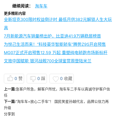
继续阅读：
淘车车
更多精彩内容
全新坦克300限时权益倒计时 最低月供382元解锁人生大玩
具
7月新能源汽车销量榜出炉，比亚迪41.9万辆稳居榜首
为悦己生活而来！“科技豪华智能轿车”腾势Z9S开启预售
MG07正式开启预售12.59 万起 重塑纯电轿跑市场新标杆
文旅中国赋能 银河战舰700全球鉴赏周登陆米兰
0
赞
0
踩
0
收藏
上一篇:
急客户所急，解客户所忧，淘车车二手车以真诚守护客户信
任
下一篇:
“淘车车=放心二手车”！ 国民笑星孙越代言，品牌公信力再
升级
分享到