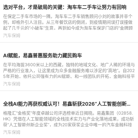
选对平台，才是破局的关键：淘车车二手车让努力有回响
在保定二手车市场的一隅，淘车车二手车销售顾问小刘的故事并非个
例，却格外引人注目。从三年餐饮店的倒闭，到疫情期间误打误撞做
起了几千元的“小破车”生意，再到如今成为淘车车保定门店的“金牌顾
问”，他用亲身经
汽车保姆
AI赋能，易鑫普惠服务助力藏民购车
在平均海拔3600米以上的西藏，独特的地域文化、地广人稀的环境与
严格的行业准入，让这里成为众多金融服务难以涉足的“高地”。自202
5年开始，依托公司强有力的AI赋能、和一线团队的开拓，金融科技平
台易鑫成功地将专
汽车保姆
全栈AI能力再获权威认可！易鑫斩获2026“人工智能创新企业奖”
格隆汇“金格奖”年度卓越公司评选榜单近日揭晓。易鑫集团（02858.
HK）凭借在人工智能领域的全栈技术实力与产业化落地成果，成功斩
获“人工智能创新企业奖”，成为20家获奖企业中唯一的汽车金融科技
代表。易鑫荣获格
汽车保姆