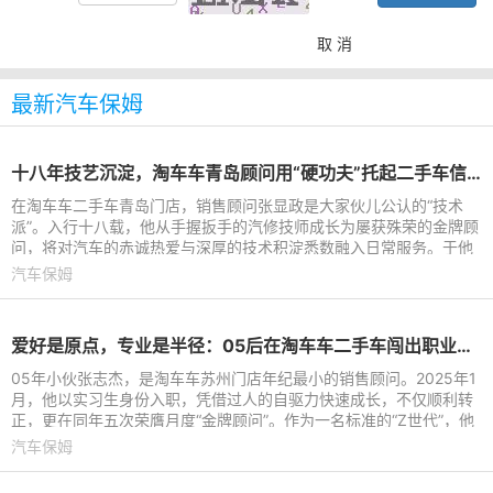
取 消
最新汽车保姆
十八年技艺沉淀，淘车车青岛顾问用“硬功夫”托起二手车信任
在淘车车二手车青岛门店，销售顾问张显政是大家伙儿公认的“技术
派”。入行十八载，他从手握扳手的汽修技师成长为屡获殊荣的金牌顾
问，将对汽车的赤诚热爱与深厚的技术积淀悉数融入日常服务。于他
而言，每一处细微的
汽车保姆
爱好是原点，专业是半径：05后在淘车车二手车闯出职业蓝图
05年小伙张志杰，是淘车车苏州门店年纪最小的销售顾问。2025年1
月，他以实习生身份入职，凭借过人的自驱力快速成长，不仅顺利转
正，更在同年五次荣膺月度“金牌顾问”。作为一名标准的“Z世代”，他
以独特视角为“传
汽车保姆