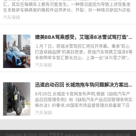
汇，其实在每辆车上都有可能发生。一种情况是因为导致上述现象发
生多数是车辆悬架的橡胶件自然老化、开裂；另一种情况是因为这些
橡胶件的损坏跟行驶路况
汽车保姆
媲美BBA驾乘感受，艾瑞泽8冰雪试驾打造“中国式豪华家轿”品格
１月７日，奇瑞冰雪驾控汇将拉开序幕。秉承“匠心
打造卓越品牌”的美好愿景，奇瑞汽车将携艾瑞泽8等
多款明星车型汇聚长白山，上演一出“冰与雪之歌”。
尤其是肩负着打造“中国式豪华家轿”重任的艾瑞泽
汽车保姆
8，将在极寒环
迅速启动召回 长城炮拖车钩问题解决方案出台
8月28日,长城皮卡官网发布声明,根据《缺陷汽车产
品召回管理条例》和《缺陷汽车产品召回管理条例实
施办法》的要求,向国家市场监督管理总局备案了召
回计划。决定自2020年9月1日起,召回2019年9月8
汽车保姆
日至2020年8月9日期间生
Copyright © 2004-2020 齐鲁车市-www.qlcheshi.com. All rights reserved.