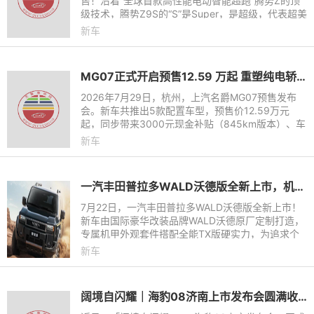
售！沿着“全球首款高性能电动智能超跑”腾势Z的顶
级技术，腾势Z9S的“S”是Super，是超级，代表超美
颜值、超长续航、超强驾控和超级智能，为悦己生活
新车
而来。它拥有十大
MG07正式开启预售12.59 万起 重塑纯电轿跑市场新标杆
2026年7月29日，杭州，上汽名爵MG07预售发布
会。新车共推出5款配置车型，预售价12.59万元
起，同步带来3000元现金补贴（845km版本）、车
漆配色免费选、高阶辅助驾驶免费送等诸多小订权
新车
益。845km续航、宁德时代电池、8
一汽丰田普拉多WALD沃德版全新上市，机甲风格，硬核来袭！
7月22日，一汽丰田普拉多WALD沃德版全新上市！
新车由国际豪华改装品牌WALD沃德原厂定制打造，
专属机甲外观套件搭配全能TX版硬实力，为追求个
性的玩家带来官方定制硬派越野新选择，官方指导价
新车
499800元，限时焕新价449
阔境自闪耀｜海豹08济南上市发布会圆满收官