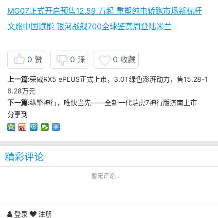
MG07正式开启预售12.59 万起 重塑纯电轿跑市场新标杆
文旅中国赋能 银河战舰700全球鉴赏周登陆米兰
0
赞
0
踩
0
收藏
上一篇:
荣威RX5 ePLUS正式上市，3.0T绿色澎湃动力，售15.28-1
6.28万元
下一篇:
纵擎神行，唯快当先——全新一代瑞虎7神行版济南上市
分享到
精彩评论
暂无评论...
登录
注册