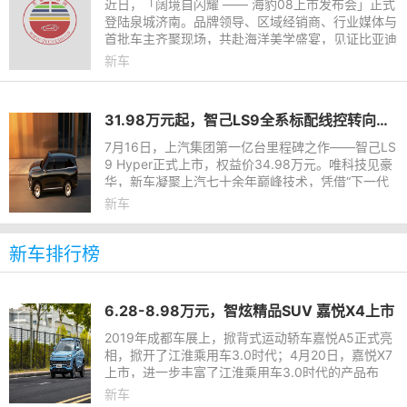
近日，「阔境自闪耀 —— 海豹08上市发布会」正式
登陆泉城济南。品牌领导、区域经销商、行业媒体与
首批车主齐聚现场，共赴海洋美学盛宴，见证比亚迪
海豹08携全系硬核配置亮相当地市场，以舒奢空
新车
间、强悍性能、前沿科
31.98万元起，智己LS9全系标配线控转向，智己LS9 Hyper震撼上市
7月16日，上汽集团第一亿台里程碑之作——智己LS
9 Hyper正式上市，权益价34.98万元。唯科技见豪
华，新车凝聚上汽七十余年巅峰技术，凭借“下一代
全线控数字底盘、下一代全域800V高压可油可电平
新车
台、下一代高线束激光雷
新车排行榜
​6.28-8.98万元，智炫精品SUV 嘉悦X4上市
2019年成都车展上，掀背式运动轿车嘉悦A5正式亮
相，掀开了江淮乘用车3.0时代；4月20日，嘉悦X7
上市，进一步丰富了江淮乘用车3.0时代的产品布
局。6月27日，江淮乘用车3.0时代首款小型SUV
新车
——嘉悦X4正式上市，共推出6款