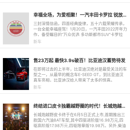
幸福全场，为爱相聚！一汽丰田卡罗拉 锐放耀世登场
三封深情信函，四首经典旋律，五十六载荣耀传承，
一台全能幸福座驾！1月20日，一汽丰田2022开年力
作，备受瞩目的“万众优选 多功能都市SUV”卡罗拉
锐放耀世登场，此次新车共推出5款车型，售价12.9
新车
8万元-16.98万元。
售23万起 最快3.9s破百！比亚迪汉蓄势待发
在即将过去的上半年，比亚迪汉绝对是最受关注的车
型之一，从最早的概念车E-SEED GT，到比亚迪汉
真车亮相，比亚迪汉给人带来了太多的惊喜。
新车
终结进口皮卡独霸越野圈的时代！长城炮越野皮卡上市16.98万-19.98万
长城炮越野皮卡终于在6月5日正式上市,首期推出三
款国六汽油8AT车型,其中四驱进阶版16.98万元,四
驱高阶版17.98万元,四驱限量版19.98万。另外,柴油