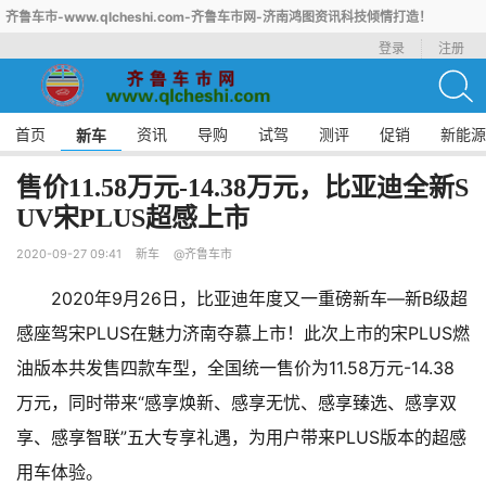
齐鲁车市-www.qlcheshi.com-齐鲁车市网-济南鸿图资讯科技倾情打造！
登录
注册
首页
资讯
导购
试驾
测评
促销
新能源
新车
售价11.58万元-14.38万元，比亚迪全新S
UV宋PLUS超感上市
2020-09-27 09:41
新车
@齐鲁车市
2020年9月26日，比亚迪年度又一重磅新车—新B级超
感座驾宋PLUS在魅力济南夺慕上市！此次上市的宋PLUS燃
油版本共发售四款车型，全国统一售价为11.58万元-14.38
万元，同时带来“感享焕新、感享无忧、感享臻选、感享双
享、感享智联”五大专享礼遇，为用户带来PLUS版本的超感
用车体验。