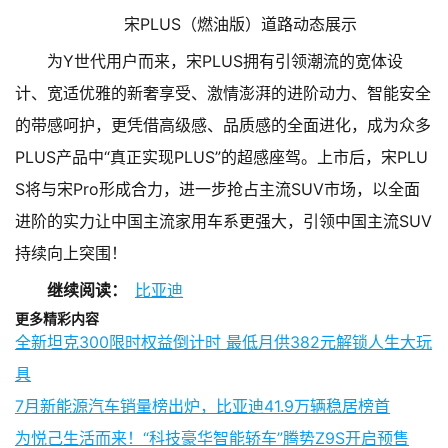
宋PLUS（燃油版）道路动态展示
为Y世代用户而来，宋PLUS拥有引领潮流的宽体设
计、宽适优雅的新奢享受、激情澎湃的进阶动力、智能安全
的带感呵护，更凭借高级感、品质感的全面进化，成为众多
PLUS产品中“真正实现PLUS”的超感座驾。上市后，宋PLU
S将与宋Pro形成合力，进一步抢占主流SUV市场，以全面
进阶的实力让中国主流家用车系更强大，引领中国主流SUV
持续向上突围！
继续阅读：
比亚迪
更多精彩内容
全新坦克300限时权益倒计时 最低月供382元解锁人生大玩
具
7月新能源汽车销量榜出炉，比亚迪41.9万辆稳居榜首
为悦己生活而来！“科技豪华智能轿车”腾势Z9S开启预售