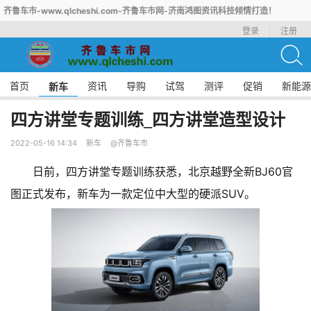
齐鲁车市-www.qlcheshi.com-齐鲁车市网-济南鸿图资讯科技倾情打造！
登录
注册
首页
资讯
导购
试驾
测评
促销
新能源
新车
四方讲堂专题训练_四方讲堂造型设计
2022-05-16 14:34
新车
@齐鲁车市
日前，四方讲堂专题训练获悉，北京越野全新BJ60官
图正式发布，新车为一款定位中大型的硬派SUV。