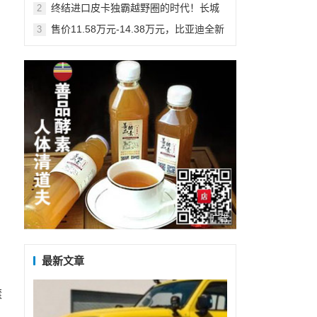
待发
终结进口皮卡独霸越野圈的时代！长城
2
炮越野皮卡上市16.98万-19.98万
售价11.58万元-14.38万元，比亚迪全新
3
SUV宋PLUS超感上市
广告
最新文章
滚