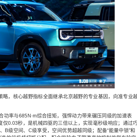
先”策略，核心越野指标全面继承北京越野的专业基因，向准专业
合功率与685N·m综合扭矩，强悍动力带来碾压同级的加速表
度仅0.03秒，是机械四驱的三倍以上，实现毫秒级响应；通过
车、B级空间、C级享受，空间优势超越同级；配备“能量中锁”和