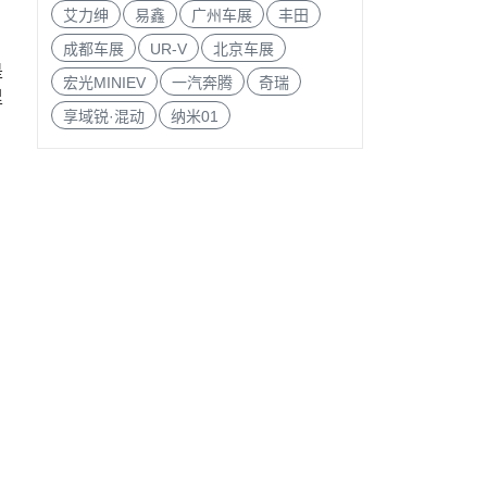
艾力绅
易鑫
广州车展
丰田
成都车展
UR-V
北京车展
是
宏光MINIEV
一汽奔腾
奇瑞
里
享域锐·混动
纳米01