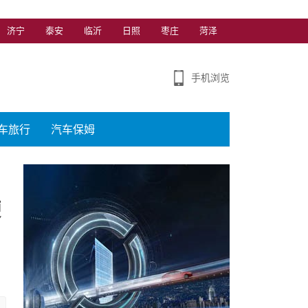
济宁
泰安
临沂
日照
枣庄
菏泽
手机浏览
车旅行
汽车保姆
硬