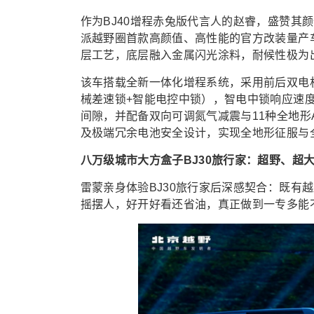
作为BJ40增程赤兔版代言人的赵睿，盛赞其
派越野圈首款高颜值、高性能的官方改装量产
层工艺，底层融入金属闪光涂料，耐候性极为
该车搭载全新一体化增程系统，采用前后双电机
械差速锁+智能电控中锁），智电中锁响应速度比
间隙，并配备双向可调氮气减震与11种全地形
及极端冗余电池安全设计，实现全地形征服与
八万级城市大方盒子BJ30旅行家：超野、超
雷蒙亲身体验BJ30旅行家后深感契合：既有
摇摆人，好开好看还省油，真正做到一专多能