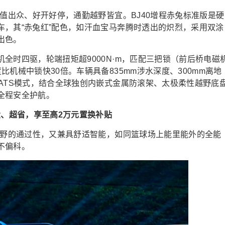
颜值出众、好开好停，通勤越野皆宜。BJ40增程赤兔标准版是硬
车，其“赤兔红”配色，如汗血宝马奔腾时透出的炽烈，采用双涂
出色。
全时四驱，轮端扭矩超9000N·m，匹配三把锁（前后桥电磁
机械中锁快30倍。车辆具备835mm涉水深度、300mm离地
ATS模式，结合全球独创内嵌式金属防滚架、太极柔性越野底
全程安全护航。
大、超省，享至高2万元置换补贴
越野的通过性，又兼具舒适智能，如同篮球场上能里能外的全能
不偏科。