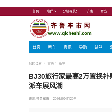
首页
站群
分站导航：
济南
青岛
首页
新车
资讯
导购
试驾
您的位置
首页
新车
BJ30旅行家最高2万置换
派车展风潮
来源:齐鲁车市
2026年04月29日