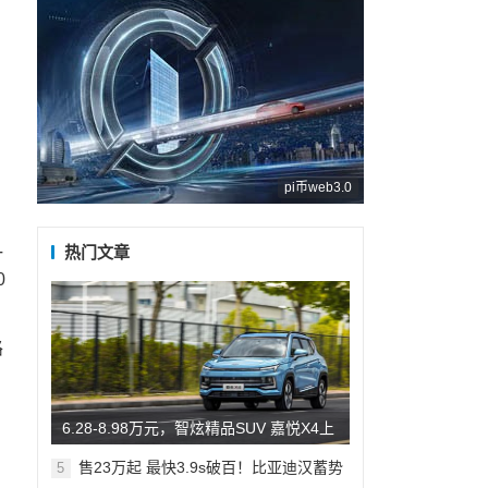
pi币web3.0
热门文章
一
0
路
​6.28-8.98万元，智炫精品SUV 嘉悦X4上
市
售23万起 最快3.9s破百！比亚迪汉蓄势
5