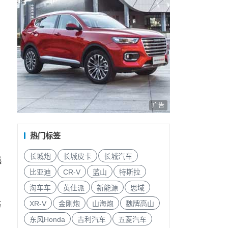
广告
热门标签
长城炮
长城皮卡
长城汽车
越
比亚迪
CR-V
蓝山
特斯拉
淘车车
英仕派
新能源
思域
XR-V
金刚炮
山海炮
魏牌高山
巧
东风Honda
吉利汽车
五菱汽车