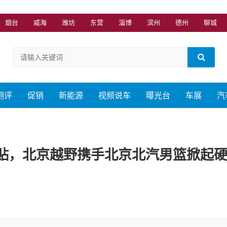
烟台
威海
潍坊
东营
淄博
滨州
德州
聊城
测评
促销
新能源
视频说车
曝光台
车展
汽
补贴，北京越野携手北京北汽男篮掀起