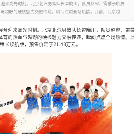
展台迎来高光时刻。北京北汽男篮队长翟晓川，队员赵睿、雷蒙亲临展
血与越野的硬核魅力交融传递，瞬间点燃全场热情。此前，北京越
越野展台迎来高光时刻。北京北汽男篮队长翟晓川，队员赵睿、雷
体育的热血与越野的硬核魅力交融传递，瞬间点燃全场热情。
程长续航版，预售价定于21.48万元。