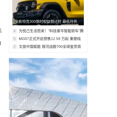
全新坦克300限时权益倒计时 最低月供
382元解锁人生大玩具
机
为悦己生活而来！“科技豪华智能轿车”腾
4
势Z9S开启预售
MG07正式开启预售12.59 万起 重塑纯
5
盘
电轿跑市场新标杆
文旅中国赋能 银河战舰700全球鉴赏周
2
登陆米兰