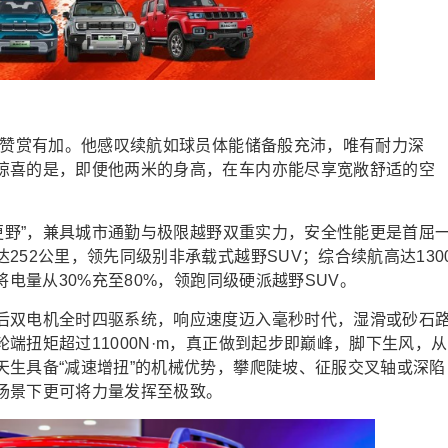
时赞赏有加。他感叹续航如球员体能储备般充沛，唯有耐力深
惊喜的是，即便他两米的身高，在车内亦能尽享宽敞舒适的空
的更野”，兼具城市通勤与极限越野双重实力，安全性能更是首屈
52公里，领先同级别非承载式越野SUV；综合续航高达130
将电量从30%充至80%，领跑同级硬派越野SUV。
后双电机全时四驱系统，响应速度迈入毫秒时代，湿滑或砂石
端扭矩超过11000N·m，真正做到起步即巅峰，脚下生风，从
天生具备“减速增扭”的机械优势，攀爬陡坡、征服交叉轴或深陷
场景下更可将力量发挥至极致。