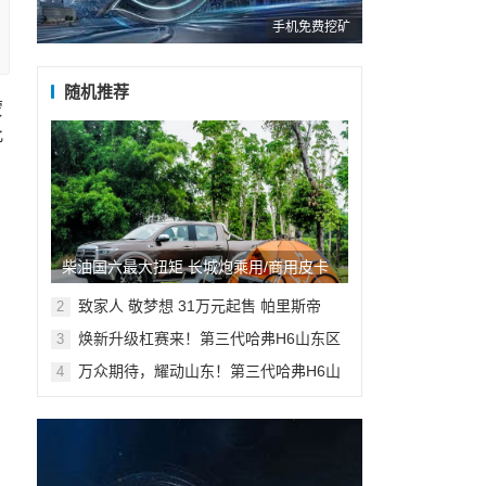
手机免费挖矿
随机推荐
蒙
此
柴油国六最大扭矩 长城炮乘用/商用皮卡
柴油8AT将于9月12日上市
​致家人 敬梦想 31万元起售 帕里斯帝
2
（PALISADE）开启大型SUV家庭出行新
焕新升级杠赛来！第三代哈弗H6山东区
3
时代
域即将上市
万众期待，耀动山东！第三代哈弗H6山
4
东区域倾情上市