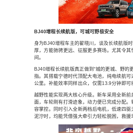
BJ40增程长续航版，可城可野极安全
身为BJ40增程车主的翟晓川，谈及长续航版
厚，方能驰骋更远、征服更多赛场。尤其令其
间。
BJ40增程长续航版真正做到“城的更城、野
指。其搭载宁德时代顶配大电池，纯电续航可达2
公里。补能效率同样出众，仅需13.9分钟即可
越野性能实现两大核心升级。新车采用全新前
面，车轮刚有打滑迹象，动力便已完成分配。轮
容掌控。同时引入全新两档后电机，低速四驱
泥泞时，均能凭借强大牵引力轻松脱困，救援