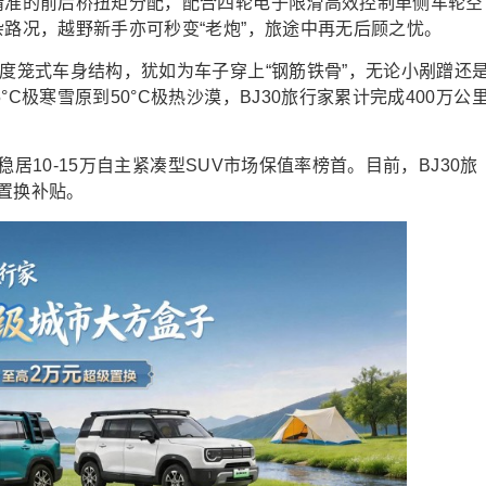
更精准的前后桥扭矩分配，配合四轮电子限滑高效控制单侧车轮空
杂路况，越野新手亦可秒变“老炮”，旅途中再无后顾之忧。
强度笼式车身结构，犹如为车子穿上“钢筋铁骨”，无论小剐蹭还
C极寒雪原到50°C极热沙漠，BJ30旅行家累计完成400万公
，稳居10-15万自主紧凑型SUV市场保值率榜首。目前，BJ30旅
置换补贴。