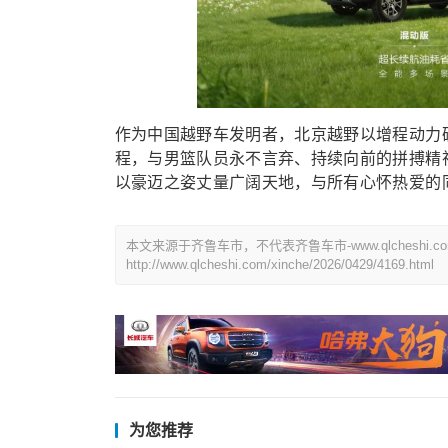
作为中国越野车发明者，北京越野以增程动力
程，与男篮队员永不言弃、持续向前的拼搏精
以豪迈之姿丈量广阔天地，与所有心怀热爱的
本文来源于齐鲁车市，不代表齐鲁车市-www.qlchesh
http://www.qlcheshi.com/xinche/2026/0429/4169.html
为您推荐