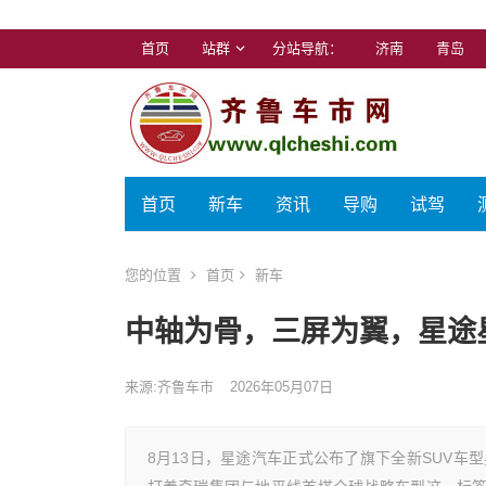
首页
站群
分站导航：
济南
青岛
首页
新车
资讯
导购
试驾
您的位置
首页
新车
中轴为骨，三屏为翼，星途
来源:齐鲁车市
2026年05月07日
8月13日，星途汽车正式公布了旗下全新SUV车