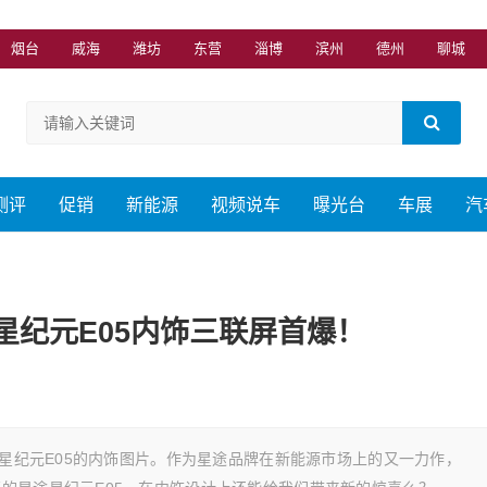
烟台
威海
潍坊
东营
淄博
滨州
德州
聊城
测评
促销
新能源
视频说车
曝光台
车展
汽
星纪元E05内饰三联屏首爆！
型星纪元E05的内饰图片。作为星途品牌在新能源市场上的又一力作，