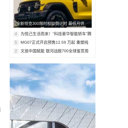
全新坦克300限时权益倒计时 最低月供
382元解锁人生大玩具
为悦己生活而来！“科技豪华智能轿车”腾
4
势Z9S开启预售
MG07正式开启预售12.59 万起 重塑纯
5
电轿跑市场新标杆
文旅中国赋能 银河战舰700全球鉴赏周
2
登陆米兰
座