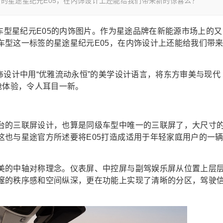
的星途星纪元E05，在内饰设计上还能给我们带来新的惊喜么？
V车型星纪元E05的内饰图片。作为星途品牌在新能源市场上的又
车型这一标签的星途星纪元E05，在内饰设计上还能给我们带
饰设计中用“优雅流动永恒”的美学设计语言，将东方审美与现代
舱体验，令人耳目一新。
台的三联屏设计，也算是同级车型中唯一的三联屏了，大尺寸
这也与星途官方所述要将E05打造成适用于年轻家庭用户的一
美的中轴对称理念。仪表屏、中控屏与副驾娱乐屏从位置上层
邃的秩序感和空间纵深，更在功能上实现了清晰的分区，驾驶