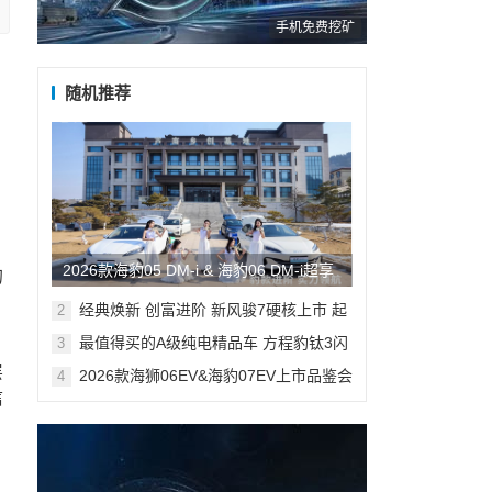
手机免费挖矿
随机推荐
来
2026款海豹05 DM-i & 海豹06 DM-i超享
的
辆
版210KM加推上市品鉴会@济南站圆满
经典焕新 创富进阶 新风骏7硬核上市 起
2
售价8.68万元
举行
最值得买的A级纯电精品车 方程豹钛3闪
3
充版上市15万起
层
2026款海狮06EV&海豹07EV上市品鉴会
4
@济南站盛大启幕
信