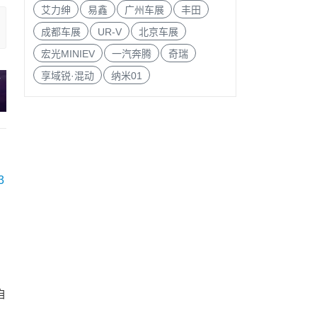
艾力绅
易鑫
广州车展
丰田
成都车展
UR-V
北京车展
宏光MINIEV
一汽奔腾
奇瑞
享域锐·混动
纳米01
自