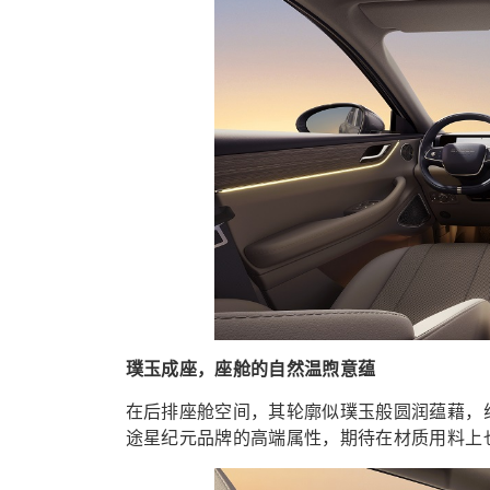
璞玉成座，座舱的自然温煦意蕴
在后排座舱空间，其轮廓似璞玉般圆润蕴藉，
途星纪元品牌的高端属性，期待在材质用料上