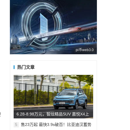
pi币web3.0
热门文章
使
​6.28-8.98万元，智炫精品SUV 嘉悦X4上
市
售23万起 最快3.9s破百！比亚迪汉蓄势
5