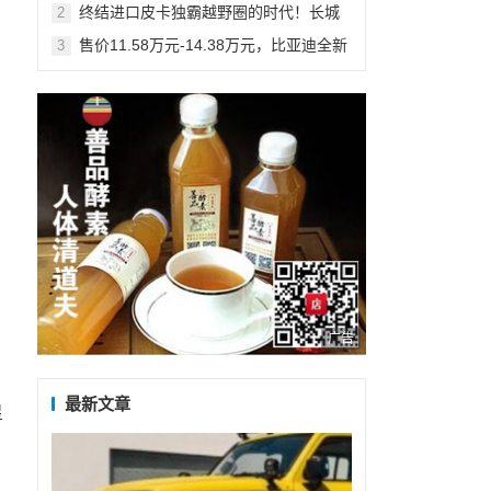
待发
终结进口皮卡独霸越野圈的时代！长城
2
炮越野皮卡上市16.98万-19.98万
售价11.58万元-14.38万元，比亚迪全新
3
SUV宋PLUS超感上市
广告
最新文章
星