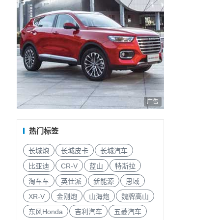
广告
热门标签
长城炮
长城皮卡
长城汽车
不
比亚迪
CR-V
蓝山
特斯拉
淘车车
英仕派
新能源
思域
战
XR-V
金刚炮
山海炮
魏牌高山
东风Honda
吉利汽车
五菱汽车