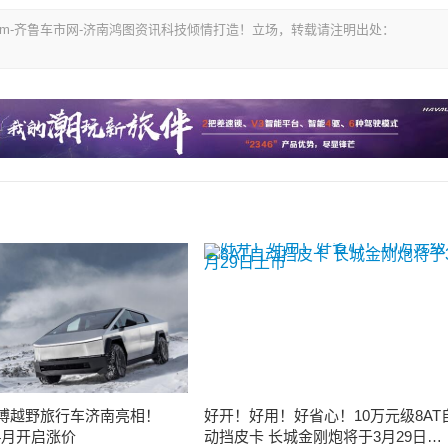
i.com-齐鲁车市网-济南鸿图资讯科技倾情打造！立场，转载请注明出处：
博越野旅行车济南亮相！
好开！好用！好省心！10万元级8AT
Y 4月开启涨价
动挡皮卡 长城金刚炮将于3月29日上