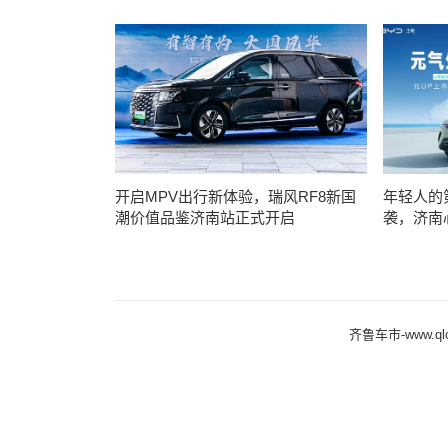
开启MPV出行新体验，瑞风RF8新国
年轻人的
潮价值品鉴济南站正式开启
袭，济南
齐鲁车市-www.