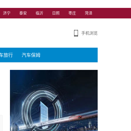
济宁
泰安
临沂
日照
枣庄
菏泽
手机浏览
车旅行
汽车保姆