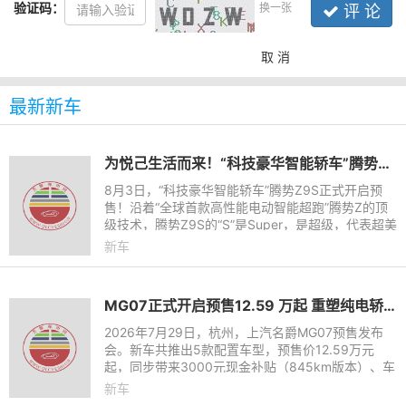
验证码：
换一张
评 论
取 消
最新新车
为悦己生活而来！“科技豪华智能轿车”腾势Z9S开启预售
8月3日，“科技豪华智能轿车”腾势Z9S正式开启预
售！沿着“全球首款高性能电动智能超跑”腾势Z的顶
级技术，腾势Z9S的“S”是Super，是超级，代表超美
颜值、超长续航、超强驾控和超级智能，为悦己生活
新车
而来。它拥有十大
MG07正式开启预售12.59 万起 重塑纯电轿跑市场新标杆
2026年7月29日，杭州，上汽名爵MG07预售发布
会。新车共推出5款配置车型，预售价12.59万元
起，同步带来3000元现金补贴（845km版本）、车
漆配色免费选、高阶辅助驾驶免费送等诸多小订权
新车
益。845km续航、宁德时代电池、8