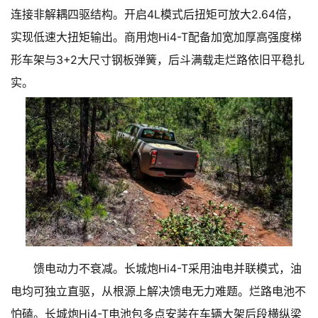
连接非解耦四驱结构。开启4L模式后扭矩可放大2.64倍，
实现低速大扭矩输出。商用炮Hi4-T配备加宽加厚高强度梯
形车架与3+2大尺寸钢板弹簧，后斗满载走烂路依旧平稳扎
实。
馈电动力不衰减。长城炮Hi4-T采用油电并联模式，油
电均可独立直驱，从根源上解决馈电无力难题。烂路电池不
怕磕。长城炮Hi4-T电池包多点安装在车辆大架后段横纵梁