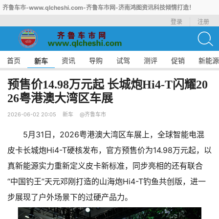
齐鲁车市-www.qlcheshi.com-齐鲁车市网-济南鸿图资讯科技倾情打造！
登录
注册
首页
资讯
导购
试驾
测评
促销
新能源
新车
预售价14.98万元起 长城炮Hi4-T闪耀20
26粤港澳大湾区车展
2026-06-02 20:05
新车
@齐鲁车市
5
月31日，2026粤港澳大湾区车展上，全球智能电混
皮卡长城炮Hi4-T硬核发布，官方预售价为14.98万元起，以
真新能源实力重新定义皮卡新标准，同步亮相的还有联合
“中国钓王”天元邓刚打造的山海炮Hi4-T钓鱼共创版，进一
步展现了户外场景下的过硬产品力。