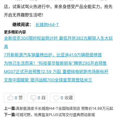
店，试乘试驾火热进行中，来亲身感受产品全能实力，抢先
开启无界趣野生活吧！
继续阅读：
长城炮Hi4-T
更多精彩内容
全新坦克300限时权益倒计时 最低月供382元解锁人生大玩
具
7月新能源汽车销量榜出炉，比亚迪41.9万辆稳居榜首
为悦己生活而来！“科技豪华智能轿车”腾势Z9S开启预售
MG07正式开启预售12.59 万起 重塑纯电轿跑市场新标杆
文旅中国赋能 银河战舰700全球鉴赏周登陆米兰
0
赞
0
踩
0
收藏
上一篇:
真新能源皮卡长城炮Hi4-T全国陆续到店 预售价14.98万元起
下一篇:
可城可野，哈弗猛龙PLUS试驾交付盛典燃动泉城