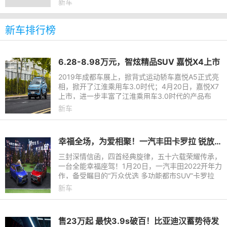
新车
台、下一代高线束激光雷
新车排行榜
​6.28-8.98万元，智炫精品SUV 嘉悦X4上市
2019年成都车展上，掀背式运动轿车嘉悦A5正式亮
相，掀开了江淮乘用车3.0时代；4月20日，嘉悦X7
上市，进一步丰富了江淮乘用车3.0时代的产品布
局。6月27日，江淮乘用车3.0时代首款小型SUV
新车
——嘉悦X4正式上市，共推出6款
幸福全场，为爱相聚！一汽丰田卡罗拉 锐放耀世登场
三封深情信函，四首经典旋律，五十六载荣耀传承，
一台全能幸福座驾！1月20日，一汽丰田2022开年力
作，备受瞩目的“万众优选 多功能都市SUV”卡罗拉
锐放耀世登场，此次新车共推出5款车型，售价12.9
新车
8万元-16.98万元。
售23万起 最快3.9s破百！比亚迪汉蓄势待发