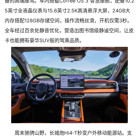
备的高端座驾。车内搭载Coffee OS 3 智慧座舱，配备10.2
5英寸全液晶仪表与15.6英寸2.5K高清悬浮大屏，24GB大
内存搭配128GB存储空间，操作流畅丝滑，开机仅需3秒。
全车经过百余处静音优化，营造出图书馆级静谧空间，让皮
卡也能拥有豪华SUV般的驾乘品质。
周末驰骋山野，长城炮Hi4-T秒变户外移动能源站。支