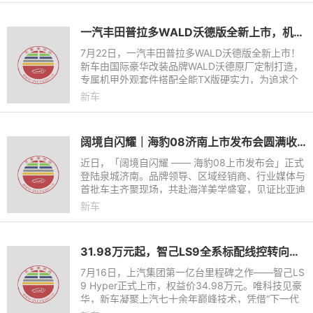
一汽丰田普拉多WALD沃德版全新上市，机甲风格，硬核来袭！
7月22日，一汽丰田普拉多WALD沃德版全新上市！
新车由国际豪华改装品牌WALD沃德原厂定制打造，
专属机甲外观套件搭配全能TX版硬实力，为追求个
性的玩家带来官方定制硬派越野新选择，官方指导价
新车
499800元，限时焕新价449
阔境自闪耀｜海豹08济南上市发布会圆满收官
近日，「阔境自闪耀 —— 海豹08上市发布会」正式
登陆泉城济南。品牌领导、区域经销商、行业媒体与
首批车主齐聚现场，共赴海洋美学盛宴，见证比亚迪
海豹08携全系硬核配置亮相当地市场，以舒奢空
新车
间、强悍性能、前沿科
31.98万元起，智己LS9全系标配线控转向，智己LS9 Hyper震撼上市
7月16日，上汽集团第一亿台里程碑之作——智己LS
9 Hyper正式上市，权益价34.98万元。唯科技见豪
华，新车凝聚上汽七十余年巅峰技术，凭借“下一代
全线控数字底盘、下一代全域800V高压可油可电平