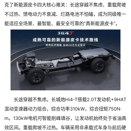
克了新能源皮卡四大核心难关：长途穿越不焦虑、重载爬坡
不过热、馈电动力不衰减、烂路电池不怕磕，成为同级唯一
能适应全场景、最智能、最安全可靠的“真新能源皮卡”。
长途穿越不焦虑。长城炮Hi4-T搭载2.0T发动机+9HAT
混动变速器动力组合，综合功率310kW，综合扭矩750N·
m。130kW电机可智能削峰填谷，让发动机始终处于省油高
效区间。重载爬坡不过热。车辆采用非承载式车身与前后硬