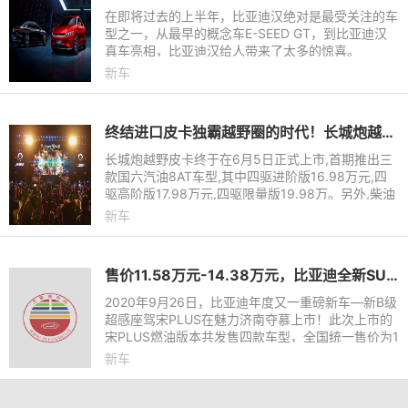
在即将过去的上半年，比亚迪汉绝对是最受关注的车
型之一，从最早的概念车E-SEED GT，到比亚迪汉
真车亮相，比亚迪汉给人带来了太多的惊喜。
新车
终结进口皮卡独霸越野圈的时代！长城炮越野皮卡上市16.98万-19.98万
长城炮越野皮卡终于在6月5日正式上市,首期推出三
款国六汽油8AT车型,其中四驱进阶版16.98万元,四
驱高阶版17.98万元,四驱限量版19.98万。另外,柴油
版车型将于7月上市。
新车
售价11.58万元-14.38万元，比亚迪全新SUV宋PLUS超感上市
2020年9月26日，比亚迪年度又一重磅新车—新B级
超感座驾宋PLUS在魅力济南夺慕上市！此次上市的
宋PLUS燃油版本共发售四款车型，全国统一售价为1
1.58万元-14.38万元，同时带来“感享焕新、感享无
新车
忧、感享臻选、感享双享