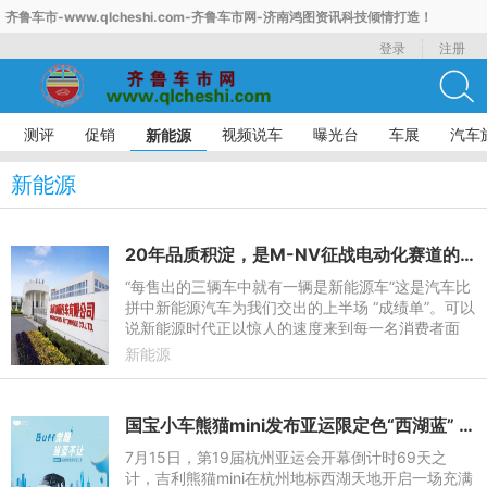
齐鲁车市-www.qlcheshi.com-齐鲁车市网-济南鸿图资讯科技倾情打造！
登录
注册
测评
促销
视频说车
曝光台
车展
汽车
新能源
新能源
20年品质积淀，是M-NV征战电动化赛道的“底气”
“每售出的三辆车中就有一辆是新能源车”这是汽车比
拼中新能源汽车为我们交出的上半场 “成绩单”。可以
说新能源时代正以惊人的速度来到每一名消费者面
前，这速度快到我们已无法通过品牌积淀去简单判断
新能源
哪些产品值得入
国宝小车熊猫mini发布亚运限定色“西湖蓝” 鼎力服务杭州亚运
7月15日，第19届杭州亚运会开幕倒计时69天之
计，吉利熊猫mini在杭州地标西湖天地开启一场充满