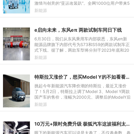
激情与创意的“亚运改装趴”。全网1000位用户带来5
00余件改装作品，更有361°、娃哈哈、中国邮政、
新能源
VIVO 等10家亚运合作品
e启向未来，东风eπ 两款试制车同日下线
6月30日，我们从东风乘用车内部获悉，东风eπ新
能源品牌旗下内部代号为S73和S59的两款试制车正
式下线。据了解，两款车型将分别于2023年底和20
24年二季度进入量产阶段，为东风新能源阵营再添
新能源
两款主力产品。
特斯拉又涨价了，想买Model Y的不如看看极狐阿尔法T
挑起今年新能源汽车降价潮的特斯拉，最近又涨价
了！5月2日，特斯拉上调了Model 3、Model Y两款
国产车的售价，涨幅为2000元。调整后的ModelY后
轮驱动版涨至26.39万元，长续航版涨至31.39万
新能源
元，高性能版涨至36.39万元。
10万元+限时免费升级 极狐汽车这波福利太超值
眼下的新能源汽车可以说是太卷了，不仅卷参数、卷