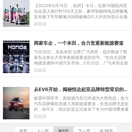
【2023年6月15日 ，杭州】今日，在第19届杭州亚
运会进入倒计时100天之际，豪华智能纯电品牌极氪
宣布旗下车型极氪009和极氪001入列吉利亚运会服
务车队，并以一系列亚运主题活动献礼亚运，传递人
新能源
们对亚运盛会的期盼，展
两家车企，一个本田，合力竞逐新能源赛道
“5月20日，东风本田‘点赞’广汽本田，也许释放了两
家车企将合力竞争新能源赛道的信号。”在自主品牌
抱团逆袭的中国汽车市场，5月20日，广汽本田全新
雅阁上市，而东风本田官方账号在第一时间进行了祝
新能源
贺。此次互动也
从EV6开始，揭秘悦达起亚品牌转型背后的实力
纵观中国车市，新能源汽车已经成为大势所趋，各大
汽车品牌都在加速入局新能源赛道，合资品牌尤是如
此，前不久，悦达起亚正式发布了专为中国消费者量
身定制的新能源战略，而享誉全球的明星电动车型E
新能源
V6，将是悦达起亚新
首页
上一页
第9页
下一页
共38页