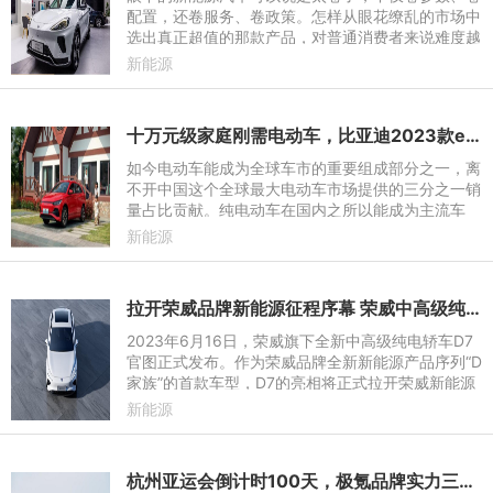
配置，还卷服务、卷政策。怎样从眼花缭乱的市场中
选出真正超值的那款产品，对普通消费者来说难度越
来越高了。今天我们就给消费者推荐一个不仅产品给
新能源
力，福利也超值的
十万元级家庭刚需电动车，比亚迪2023款e2不容错过
如今电动车能成为全球车市的重要组成部分之一，离
不开中国这个全球最大电动车市场提供的三分之一销
量占比贡献。纯电动车在国内之所以能成为主流车
型，一方面是因为我国汽车工业进步迅速，造出的电
新能源
动车越来越好；另一
拉开荣威品牌新能源征程序幕 荣威中高级纯电轿车D7官图发布
2023年6月16日，荣威旗下全新中高级纯电轿车D7
官图正式发布。作为荣威品牌全新新能源产品序列“D
家族”的首款车型，D7的亮相将正式拉开荣威新能源
征程的序幕，同时也是荣威品牌践行上汽集团“新能
新能源
源汽车发展三年行动
杭州亚运会倒计时100天，极氪品牌实力三连秀领衔献礼