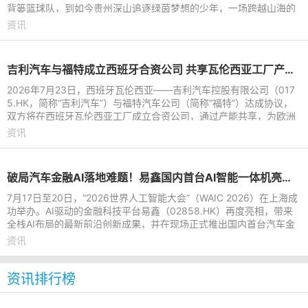
背篓篮球队，到如今贵州深山追逐绿茵梦想的少年，一场跨越山海的
公益接力持续
资讯
吉利汽车与福特成立西班牙合资公司 共享瓦伦西亚工厂产能进行本地化生产
2026年7月23日，西班牙瓦伦西亚——吉利汽车控股有限公司（017
5.HK，简称“吉利汽车”）与福特汽车公司（简称“福特”）达成协议，
双方将在西班牙瓦伦西亚工厂成立合资公司，通过产能共享，为欧洲
市场打造吉利及福特
资讯
破局汽车金融AI落地难题！易鑫国内首台AI智能一体机亮相WAIC 2026
7月17日至20日，“2026世界人工智能大会”（WAIC 2026）在上海成
功举办。AI驱动的金融科技平台易鑫（02858.HK）再度亮相，带来
全栈AI布局的最新前沿创新成果，并在现场正式推出国内首台汽车金
融AI智能一体机。该一体
资讯
资讯排行榜