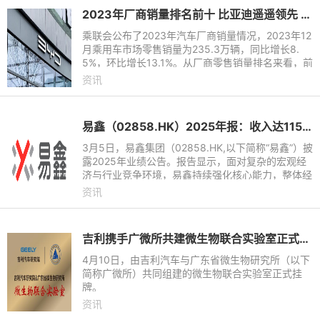
2023年厂商销量排名前十 比亚迪遥遥领先 长城垫底
乘联会公布了2023年汽车厂商销量情况，2023年12
月乘用车市场零售销量为235.3万辆，同比增长8.
5%，环比增长13.1%。从厂商零售销量排名来看，前
十的车企分别为比亚迪、一汽-大众、上汽大众、吉
资讯
利汽车、长安汽车、奇瑞汽
易鑫（02858.HK）2025年报：收入达115.6亿元，净利润近12亿
3月5日，易鑫集团（02858.HK,以下简称“易鑫”）披
露2025年业绩公告。报告显示，面对复杂的宏观经
济与行业竞争环境，易鑫持续强化核心能力，整体经
营表现稳健。期内，公司实现总收入115.6亿元（人
资讯
民币，下同），同比
吉利携手广微所共建微生物联合实验室正式挂牌
4月10日，由吉利汽车与广东省微生物研究所（以下
简称广微所）共同组建的微生物联合实验室正式挂
牌。
资讯