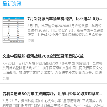
最新资讯
7月新能源汽车销量榜出炉，比亚迪41.9万辆稳居榜首
8月1日，比亚迪公布2026年7月产销数据，单月销
量达41.9万辆，同比增长21.8%，斩获中国车企销量
冠军，并连续62个月位居中国新能源汽车月度销量
首位。这份强劲表现延续至下半年，继2026年上半
资讯
年以180.9万辆稳居中国新能
文旅中国赋能 银河战舰700全球鉴赏周登陆米兰
7月26日，吉利汽车旗下银河战舰700「多彩中国 闪耀银河」全球鉴
赏周首站登陆意大利米兰，携手国家级IP文旅中国共同践行国家文化
出海战略，推动中华文化“走出去”，为促进中外文明交流互鉴、增进
国际文化交流搭建起全
资讯
吉利星愿与80万车主双向奔赴，让深山少年足球梦想落地生根
7 月 27 日，贵州黔南摆忙中心完全小学 “星愿足球场” 正式落成，吉
利星愿 “我们的星愿” 圆梦计划第二季顺利收官。从一年前四川大凉山