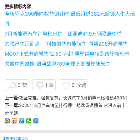
更多精彩内容
全新坦克300限时权益倒计时 最低月供382元解锁人生大玩
具
7月新能源汽车销量榜出炉，比亚迪41.9万辆稳居榜首
为悦己生活而来！“科技豪华智能轿车”腾势Z9S开启预售
MG07正式开启预售12.59 万起 重塑纯电轿跑市场新标杆
文旅中国赋能 银河战舰700全球鉴赏周登陆米兰
0
赞
1
踩
0
收藏
上一篇:
攻坚克难，强势复苏，长城汽车3月销量环比增长499%！
下一篇:
2020年3月汽车销量排行榜：朗逸重返榜首 宋进入前十
分享到