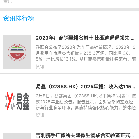
资讯
资讯排行榜
2023年厂商销量排名前十 比亚迪遥遥领先 长城垫底
乘联会公布了2023年汽车厂商销量情况，2023年12
月乘用车市场零售销量为235.3万辆，同比增长8.
5%，环比增长13.1%。从厂商零售销量排名来看，前
十的车企分别为比亚迪、一汽-大众、上汽大众、吉
资讯
利汽车、长安汽车、奇瑞汽
易鑫（02858.HK）2025年报：收入达115.6亿元，净利润近12亿
3月5日，易鑫集团（02858.HK,以下简称“易鑫”）披
露2025年业绩公告。报告显示，面对复杂的宏观经
济与行业竞争环境，易鑫持续强化核心能力，整体经
营表现稳健。期内，公司实现总收入115.6亿元（人
资讯
民币，下同），同比
吉利携手广微所共建微生物联合实验室正式挂牌