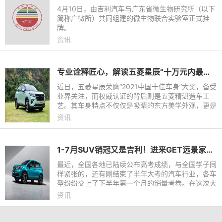
4月10日，由吉利汽车与广东省微生物研究所（以下
简称广微所）共同组建的微生物联合实验室正式挂
牌。
资讯
专业诠释匠心，解读五菱星辰“十万元内最能打”的安全品质
近日，五菱星辰荣膺“2021中国十佳车身”大奖，备受
业界关注，而权威认证的背后则是五菱精湛造车工
艺。其车身特点不仅仅是吸睛的东方美学外观，更是
因为五菱为星辰铸造了“十万元内最能打”的安全品
资讯
质。五菱星辰通过
1-7月SUV销冠又是吉利！进来GET远景家族累销236万+的学霸秘籍！
最近，全国各地已陆续公布高考成绩，与全国学子同
样紧张的，还有刚结束了半年大考的汽车行业，各车
型纷纷交上了下半年第一个月的销量考卷。在这次大
考榜单上，中国自主品牌的领军者吉利汽车，依然势
资讯
头不减，1-7月吉利