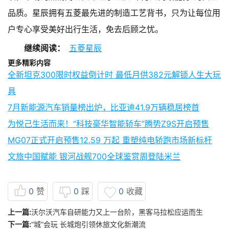
品质。星辰拥有五菱最先进的制造工艺背书，只为让每位用
户专心享受美好出行生活，免去后顾之忧。
继续阅读：
五菱星辰
更多精彩内容
全新坦克300限时权益倒计时 最低月供382元解锁人生大玩
具
7月新能源汽车销量榜出炉，比亚迪41.9万辆稳居榜首
为悦己生活而来！“科技豪华智能轿车”腾势Z9S开启预售
MG07正式开启预售12.59 万起 重塑纯电轿跑市场新标杆
文旅中国赋能 银河战舰700全球鉴赏周登陆米兰
0
赞
0
踩
0
收藏
上一篇:
沃尔沃汽车自研能力又上一台阶，黑客马拉松应运而生
下一篇:
“城”会玩 长城炮引领休旅文化新潮流