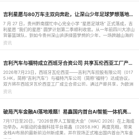
吉利星愿与80万车主双向奔赴，让深山少年足球梦想落地生根
7 月 27 日，贵州黔南摆忙中心完全小学 “星愿足球场” 正式落成，吉
利星愿 “我们的星愿” 圆梦计划第二季顺利收官。从一年前四川大凉山
背篓篮球队，到如今贵州深山追逐绿茵梦想的少年，一场跨越山海的
公益接力持续
资讯
吉利汽车与福特成立西班牙合资公司 共享瓦伦西亚工厂产能进行本地化生产
2026年7月23日，西班牙瓦伦西亚——吉利汽车控股有限公司（017
5.HK，简称“吉利汽车”）与福特汽车公司（简称“福特”）达成协议，
双方将在西班牙瓦伦西亚工厂成立合资公司，通过产能共享，为欧洲
市场打造吉利及福特
资讯
破局汽车金融AI落地难题！易鑫国内首台AI智能一体机亮相WAIC 2026
7月17日至20日，“2026世界人工智能大会”（WAIC 2026）在上海成
功举办。AI驱动的金融科技平台易鑫（02858.HK）再度亮相，带来
全栈AI布局的最新前沿创新成果，并在现场正式推出国内首台汽车金
融AI智能一体机。该一体