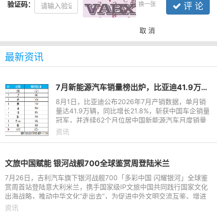
验证码：
换一张
评 论
取 消
最新资讯
7月新能源汽车销量榜出炉，比亚迪41.9万辆稳居榜首
8月1日，比亚迪公布2026年7月产销数据，单月销
量达41.9万辆，同比增长21.8%，斩获中国车企销量
冠军，并连续62个月位居中国新能源汽车月度销量
首位。这份强劲表现延续至下半年，继2026年上半
资讯
年以180.9万辆稳居中国新能
文旅中国赋能 银河战舰700全球鉴赏周登陆米兰
7月26日，吉利汽车旗下银河战舰700「多彩中国 闪耀银河」全球鉴
赏周首站登陆意大利米兰，携手国家级IP文旅中国共同践行国家文化
出海战略，推动中华文化“走出去”，为促进中外文明交流互鉴、增进
国际文化交流搭建起全
资讯