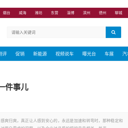
烟台
威海
潍坊
东营
淄博
滨州
德州
聊城
测评
促销
新能源
视频说车
曝光台
车展
汽
一件事儿
背感爽归爽，真正让人感到安心的，永远是加速和转弯时，那种稳定和