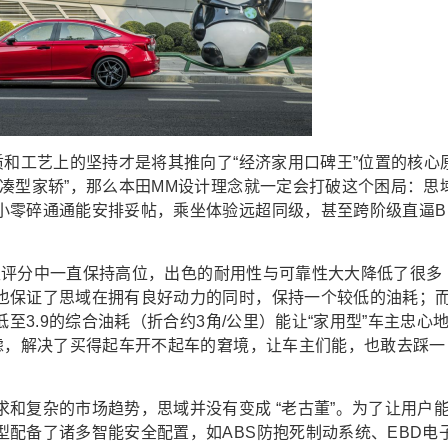
质和工艺上的坚持才是将其推向了“经济家用口碑王”位置的核心
凑型家轿”，那么本田MM设计理念就一定会打破这个困局：思
小零碎通通能安排妥帖，乘坐体验远超同级，甚至跨阶级直逼B
可靠性评分中一直保持高位，出色的耐用性与可靠性大大降低了很多
也保证了思域在拥有良好动力的同时，保持一个较低的油耗；
低至3.9的综合油耗（折合约3角/公里）能让“家用型”车主忠心
顾虑，解决了买得起车开不起车的窘境，让车主们能，也敢去踩一
和复杂的市场趋势，思域并没有变成 “老古董”。为了让用户
配备了诸多智能安全配置，如ABS防抱死制动系统、EBD电