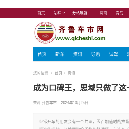
首页
站群
分站导航：
济南
青岛
首页
新车
资讯
导购
试驾
您的位置
首页
资讯
成为口碑王，思域只做了这
来源:齐鲁车市
2024年10月25日
经常开车的朋友会有一个共识，零百加速时的推