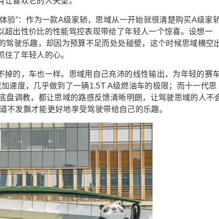
有让喜欢它的人失望。
体验”：作为一款A级家轿，思域从一开始就很清楚购买A级家
以超出性价比的性能驾控表现带给了年轻人一个惊喜。设想一
般的驾驶乐趣，却因为预算不足而处处碰壁，这个时候思域横空
抓住了年轻人的心。
不掉的，车也一样。思域用自己充沛的线性输出，为年轻的赛
加速度，几乎做到了一辆1.5T A级燃油车的极限；而十一代思
道底盘调教，都让思域的路感反馈清晰明朗，让驾驶思域的人不
，弯道不发飘才能更好地享受驾驶带给自己的乐趣。