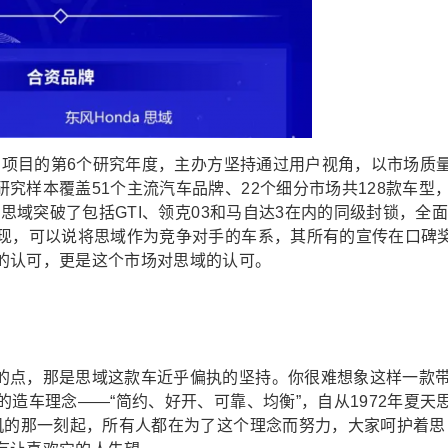
R）项目的第6个研究年度，主办方坚持通过用户视角，以市场质
究样本覆盖51个主流汽车品牌、22个细分市场共128款车型
说思域突破了包括GTI、领克03和马自达3在内的同级封锁，全
表现，可以说将思域作为竞争对手的车系，其所有的宣传在口碑
的认可，更是这个市场对思域的认可。
的点，那是思域这款车近乎偏执的坚持。你很难想象这样一款
造车理念——“简约、好开、可靠、均衡”，自从1972年夏天
动机的那一刻起，所有人都在为了这个理念而努力，大家呵护着思