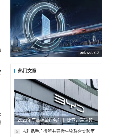
量
pi币web3.0
，
面
热门文章
奖
带
2023年厂商销量排名前十 比亚迪遥遥领
思
先 长城垫底
吉利携手广微所共建微生物联合实验室
5