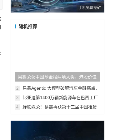
手机免费挖矿
那
随机推荐
相
不
易鑫荣获中国基金报两项大奖，港股价值
与投关能力获权威认可
易鑫Agentic 大模型破解汽车金融痛点，
2
2025 年AI应用登榜成行业范本
比亚迪第1400万辆新能源车在巴西工厂
3
下线，巴西总统卢拉成为车主
蝉联殊荣！易鑫再获第十三届中国租赁
4
年会“年度启明星奖”