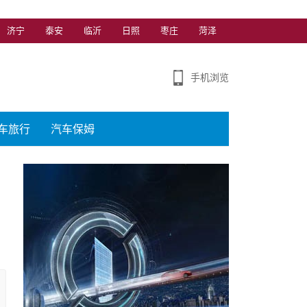
济宁
泰安
临沂
日照
枣庄
菏泽
手机浏览
车旅行
汽车保姆