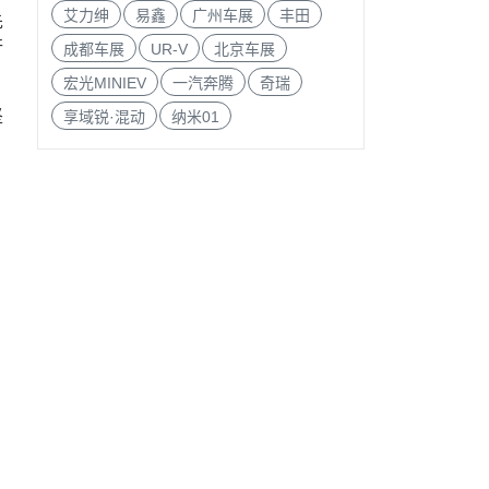
艾力绅
易鑫
广州车展
丰田
先
行
成都车展
UR-V
北京车展
宏光MINIEV
一汽奔腾
奇瑞
坚
享域锐·混动
纳米01
，