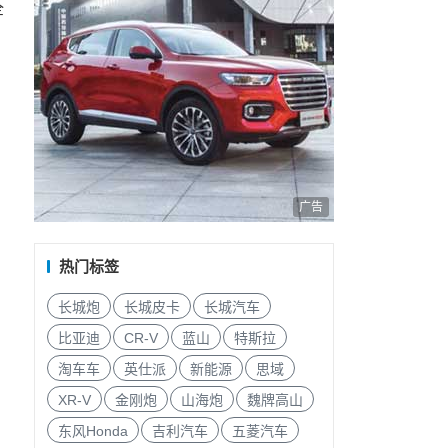
全
广告
热门标签
长城炮
长城皮卡
长城汽车
比亚迪
CR-V
蓝山
特斯拉
淘车车
英仕派
新能源
思域
XR-V
金刚炮
山海炮
魏牌高山
东风Honda
吉利汽车
五菱汽车