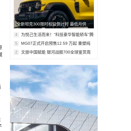
全新坦克300限时权益倒计时 最低月供
382元解锁人生大玩具
为悦己生活而来！“科技豪华智能轿车”腾
4
势Z9S开启预售
MG07正式开启预售12.59 万起 重塑纯
5
原
电轿跑市场新标杆
文旅中国赋能 银河战舰700全球鉴赏周
2
域
登陆米兰
而
地
能
子