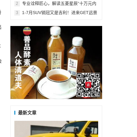
正式挂牌
专业诠释匠心，解读五菱星辰“十万元内
2
最能打”的安全品质
轿
1-7月SUV销冠又是吉利！进来GET远景
3
家族累销236万+的学霸秘籍！
出
车
会
广告
最新文章