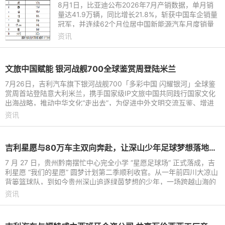
8月1日，比亚迪公布2026年7月产销数据，单月销
量达41.9万辆，同比增长21.8%，斩获中国车企销量
冠军，并连续62个月位居中国新能源汽车月度销量
首位。这份强劲表现延续至下半年，继2026年上半
资讯
年以180.9万辆稳居中国新能
文旅中国赋能 银河战舰700全球鉴赏周登陆米兰
7月26日，吉利汽车旗下银河战舰700「多彩中国 闪耀银河」全球鉴
赏周首站登陆意大利米兰，携手国家级IP文旅中国共同践行国家文化
出海战略，推动中华文化“走出去”，为促进中外文明交流互鉴、增进
国际文化交流搭建起全
资讯
吉利星愿与80万车主双向奔赴，让深山少年足球梦想落地生根
7 月 27 日，贵州黔南摆忙中心完全小学 “星愿足球场” 正式落成，吉
利星愿 “我们的星愿” 圆梦计划第二季顺利收官。从一年前四川大凉山
背篓篮球队，到如今贵州深山追逐绿茵梦想的少年，一场跨越山海的
公益接力持续
资讯