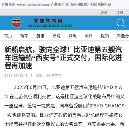
齐鲁车市-www.qlcheshi.com-齐鲁车市网-济南鸿图资讯科技倾情打造！
登录
注册
首页
新车
导购
试驾
测评
促销
新能源
资讯
新船启航，驶向全球！比亚迪第五艘汽
车运输船“西安号”正式交付，国际化进
程再加速
2025-06-23 18:41
资讯
@齐鲁车市
2025年6月21日，比亚迪第五艘汽车运输船“BYD XI’A
N”在江苏仪征顺利交付，这是比亚迪全球化战略布局中的又
一里程碑。值得一提的是，同样备受瞩目的“BYD CHANGS
HA”也即将交船。比亚迪方程豹销售事业部总经理熊甜波女
士出席并担任此次交船仪式的命名嘉宾。西安市委常委、西