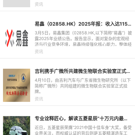
十的车企分别为比亚迪、一汽-大众、上汽大众、吉
资讯
利汽车、长安汽车、奇瑞汽
易鑫（02858.HK）2025年报：收入达115.6亿元，净利润近12亿
3月5日，易鑫集团（02858.HK,以下简称“易鑫”）披
露2025年业绩公告。报告显示，面对复杂的宏观经
济与行业竞争环境，易鑫持续强化核心能力，整体经
营表现稳健。期内，公司实现总收入115.6亿元（人
资讯
民币，下同），同比
吉利携手广微所共建微生物联合实验室正式挂牌
4月10日，由吉利汽车与广东省微生物研究所（以下
简称广微所）共同组建的微生物联合实验室正式挂
牌。
资讯
专业诠释匠心，解读五菱星辰“十万元内最能打”的安全品质
近日，五菱星辰荣膺“2021中国十佳车身”大奖，备受
业界关注，而权威认证的背后则是五菱精湛造车工