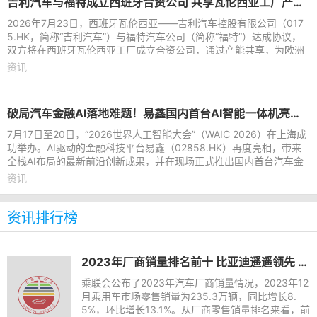
吉利汽车与福特成立西班牙合资公司 共享瓦伦西亚工厂产能进行本地化生产
2026年7月23日，西班牙瓦伦西亚——吉利汽车控股有限公司（017
5.HK，简称“吉利汽车”）与福特汽车公司（简称“福特”）达成协议，
双方将在西班牙瓦伦西亚工厂成立合资公司，通过产能共享，为欧洲
市场打造吉利及福特
资讯
破局汽车金融AI落地难题！易鑫国内首台AI智能一体机亮相WAIC 2026
7月17日至20日，“2026世界人工智能大会”（WAIC 2026）在上海成
功举办。AI驱动的金融科技平台易鑫（02858.HK）再度亮相，带来
全栈AI布局的最新前沿创新成果，并在现场正式推出国内首台汽车金
融AI智能一体机。该一体
资讯
资讯排行榜
2023年厂商销量排名前十 比亚迪遥遥领先 长城垫底
乘联会公布了2023年汽车厂商销量情况，2023年12
月乘用车市场零售销量为235.3万辆，同比增长8.
5%，环比增长13.1%。从厂商零售销量排名来看，前