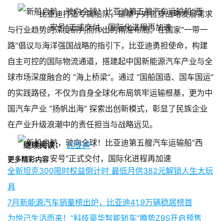
比亚迪打造专属船队，是基于对自身战略发展需求
与行业趋势的深度研判而作出的精准布局。在国家“一带一
路”倡议与海洋强国战略的指引下，比亚迪勇担使命，构建
自主可控的国际物流通道，搭建起中国新能源汽车产业与全
球市场深度融合的 “海上桥梁”。通过 “国船国造、国车国运”
的实践路径，不仅为自身全球化布局筑牢运输根基，更为中
国汽车产业 “扬帆出海” 探索出创新模式，彰显了民族企业
在产业升级浪潮中的责任担当与战略远见。
继续阅读：
比亚迪
更多精彩内容
全新坦克300限时权益倒计时 最低月供382元解锁人生大玩
具
7月新能源汽车销量榜出炉，比亚迪41.9万辆稳居榜首
为悦己生活而来！“科技豪华智能轿车”腾势Z9S开启预售