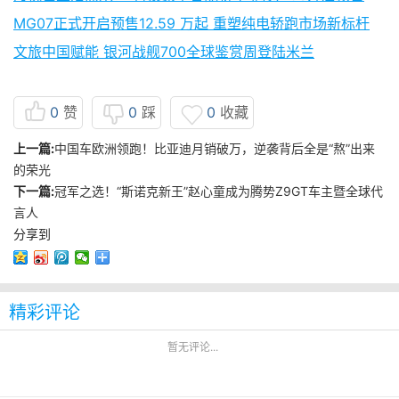
MG07正式开启预售12.59 万起 重塑纯电轿跑市场新标杆
文旅中国赋能 银河战舰700全球鉴赏周登陆米兰
0
赞
0
踩
0
收藏
上一篇:
中国车欧洲领跑！比亚迪月销破万，逆袭背后全是“熬”出来
的荣光
下一篇:
冠军之选！“斯诺克新王”赵心童成为腾势Z9GT车主暨全球代
言人
分享到
精彩评论
暂无评论...