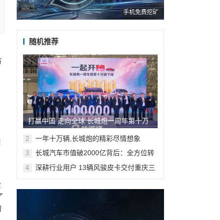
手机免费挖矿
随机推荐
，
方
打赢中国 走向全球 长城炮一周年第十万
辆在重庆智慧工厂正式下线
一年十万辆,长城炮的精彩尽情想象
2
用
长城汽车市值破2000亿背后：全方位转
3
型变革锁定胜局
深耕行业用户 13辆风骏皮卡交付重庆三
4
一国杰机械
金
了
的