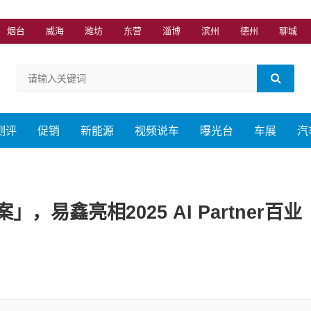
烟台
威海
潍坊
东营
淄博
滨州
德州
聊城
测评
促销
新能源
视频说车
曝光台
车展
汽
易鑫亮相2025 AI Partner百业