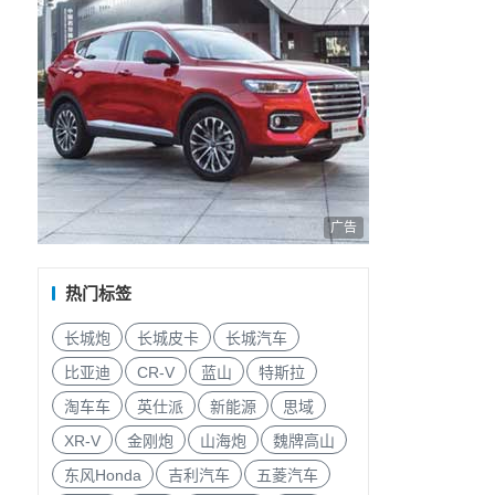
广告
热门标签
长城炮
长城皮卡
长城汽车
比亚迪
CR-V
蓝山
特斯拉
淘车车
英仕派
新能源
思域
XR-V
金刚炮
山海炮
魏牌高山
东风Honda
吉利汽车
五菱汽车