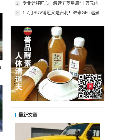
专业诠释匠心，解读五菱星辰“十万元内
2
最能打”的安全品质
1-7月SUV销冠又是吉利！进来GET远景
3
家族累销236万+的学霸秘籍！
力
广告
最新文章