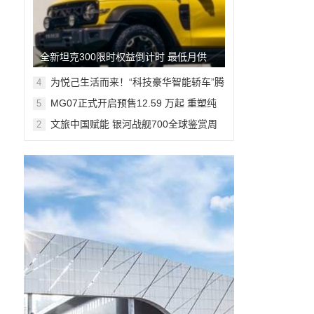
全新坦克300限时权益倒计时 最低月供
382元解锁人生大玩具
为悦己生活而来！“科技豪华智能轿车”腾
4
势Z9S开启预售
MG07正式开启预售12.59 万起 重塑纯
5
电轿跑市场新标杆
文旅中国赋能 银河战舰700全球鉴赏周
2
登陆米兰