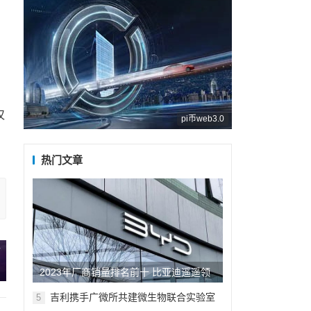
仅
pi币web3.0
热门文章
2023年厂商销量排名前十 比亚迪遥遥领
先 长城垫底
吉利携手广微所共建微生物联合实验室
5
正式挂牌