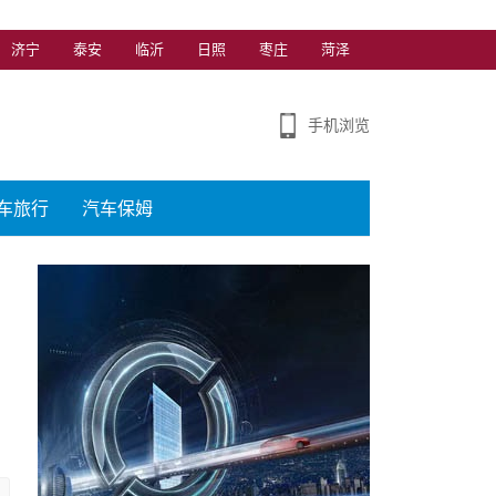
济宁
泰安
临沂
日照
枣庄
菏泽
手机浏览
车旅行
汽车保姆