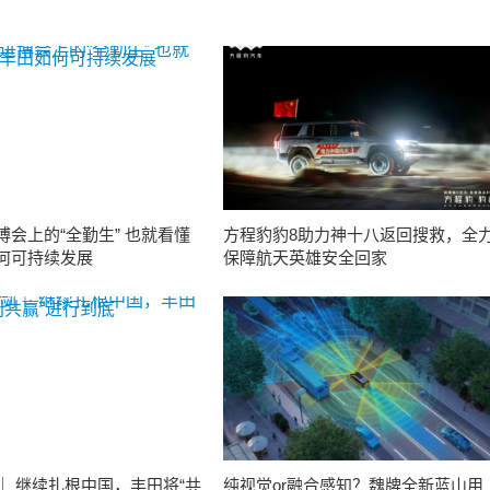
博会上的“全勤生” 也就看懂
方程豹豹8助力神十八返回搜救，全
何可持续发展
保障航天英雄安全回家
｜ 继续扎根中国，丰田将“共
纯视觉or融合感知？魏牌全新蓝山用