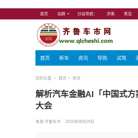
首页
站群
分站导航：
济南
青岛
首页
新车
资讯
导购
试驾
您的位置
首页
资讯
解析汽车金融AI「中国式方案」，
大会
来源:齐鲁车市
2025年08月28日