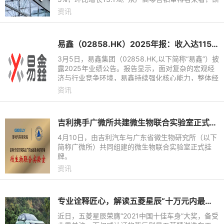
十的车企分别为比亚迪、一汽-大众、上汽大众、吉
资讯
利汽车、长安汽车、奇瑞汽
易鑫（02858.HK）2025年报：收入达115.6亿元，净利润近12亿
3月5日，易鑫集团（02858.HK,以下简称“易鑫”）披
露2025年业绩公告。报告显示，面对复杂的宏观经
济与行业竞争环境，易鑫持续强化核心能力，整体经
营表现稳健。期内，公司实现总收入115.6亿元（人
资讯
民币，下同），同比
吉利携手广微所共建微生物联合实验室正式挂牌
4月10日，由吉利汽车与广东省微生物研究所（以下
简称广微所）共同组建的微生物联合实验室正式挂
牌。
资讯
专业诠释匠心，解读五菱星辰“十万元内最能打”的安全品质
近日，五菱星辰荣膺“2021中国十佳车身”大奖，备受