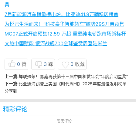
具
7月新能源汽车销量榜出炉，比亚迪41.9万辆稳居榜首
为悦己生活而来！“科技豪华智能轿车”腾势Z9S开启预售
MG07正式开启预售12.59 万起 重塑纯电轿跑市场新标杆
文旅中国赋能 银河战舰700全球鉴赏周登陆米兰
0
赞
3
踩
0
收藏
上一篇:
蝉联殊荣！易鑫再获第十三届中国租赁年会“年度启明星奖”
下一篇:
比亚迪海鸥登上美国《时代周刊》2025年度最佳发明榜单
分享到
精彩评论
暂无评论...