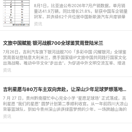
8月1日，比亚迪公布2026年7月产销数据，单月销
量达41.9万辆，同比增长21.8%，斩获中国车企销量
冠军，并连续62个月位居中国新能源汽车月度销量
首位。这份强劲表现延续至下半年，继2026年上半
资讯
年以180.9万辆稳居中国新能
文旅中国赋能 银河战舰700全球鉴赏周登陆米兰
7月26日，吉利汽车旗下银河战舰700「多彩中国 闪耀银河」全球鉴
赏周首站登陆意大利米兰，携手国家级IP文旅中国共同践行国家文化
出海战略，推动中华文化“走出去”，为促进中外文明交流互鉴、增进
国际文化交流搭建起全
资讯
吉利星愿与80万车主双向奔赴，让深山少年足球梦想落地生根
7 月 27 日，贵州黔南摆忙中心完全小学 “星愿足球场” 正式落成，吉
利星愿 “我们的星愿” 圆梦计划第二季顺利收官。从一年前四川大凉山
背篓篮球队，到如今贵州深山追逐绿茵梦想的少年，一场跨越山海的
公益接力持续
资讯