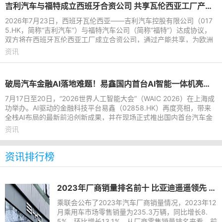
吉利汽车与福特成立西班牙合资公司 共享瓦伦西亚工厂产能进行本地化生产
2026年7月23日，西班牙瓦伦西亚——吉利汽车控股有限公司（017
5.HK，简称“吉利汽车”）与福特汽车公司（简称“福特”）达成协议，
双方将在西班牙瓦伦西亚工厂成立合资公司，通过产能共享，为欧洲
市场打造吉利及福特
资讯
破局汽车金融AI落地难题！易鑫国内首台AI智能一体机亮相WAIC 2026
7月17日至20日，“2026世界人工智能大会”（WAIC 2026）在上海成
功举办。AI驱动的金融科技平台易鑫（02858.HK）再度亮相，带来
全栈AI布局的最新前沿创新成果，并在现场正式推出国内首台汽车金
融AI智能一体机。该一体
资讯
资讯排行榜
2023年厂商销量排名前十 比亚迪遥遥领先 长城垫底
乘联会公布了2023年汽车厂商销量情况，2023年12
月乘用车市场零售销量为235.3万辆，同比增长8.
5%，环比增长13.1%。从厂商零售销量排名来看，前