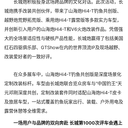
长城炮积极投身这场跨品牌的文化对话。此次活动，长
城炮携手改装共创伙伴，带来了山海炮Hi4-T钓鱼共创版、
越野炮荒野拓荒版、乘用炮Hi4-T露营版等多款实力车型，
并创新引入用户的山海炮Hi4-T和V6火炮改装作品。凭借强
大的全场景适应性与硬核产品性能，长城炮赢得了包括美国
红石四驱俱乐部、GTShow在内的世界顶流IP及现场越野、
改装爱好者的一致好评。
在众多展车中，山海炮Hi4-T钓鱼共创版是深度场景化
定制改装标杆。车型由长城炮联合览众房车与“中国钓王”天
元邓刚深度共创，定制改装套件同时适配山海炮Hi4-T皮卡
及旅居车型，一站式覆盖钓鱼玩家出行、装载、户外用电及
露营休憩等全维需求。
一场用户与品牌的双向奔赴 长城第1000次评车会遇上