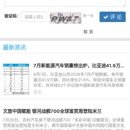
验证码：
换一张
评 论
取 消
最新资讯
7月新能源汽车销量榜出炉，比亚迪41.9万辆稳居榜首
8月1日，比亚迪公布2026年7月产销数据，单月销
量达41.9万辆，同比增长21.8%，斩获中国车企销量
冠军，并连续62个月位居中国新能源汽车月度销量
首位。这份强劲表现延续至下半年，继2026年上半
资讯
年以180.9万辆稳居中国新能
文旅中国赋能 银河战舰700全球鉴赏周登陆米兰
7月26日，吉利汽车旗下银河战舰700「多彩中国 闪耀银河」全球鉴
赏周首站登陆意大利米兰，携手国家级IP文旅中国共同践行国家文化