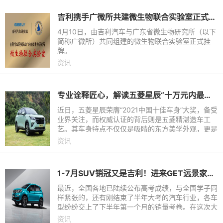
吉利携手广微所共建微生物联合实验室正式挂牌
4月10日，由吉利汽车与广东省微生物研究所（以下
简称广微所）共同组建的微生物联合实验室正式挂
牌。
资讯
专业诠释匠心，解读五菱星辰“十万元内最能打”的安全品质
近日，五菱星辰荣膺“2021中国十佳车身”大奖，备受
业界关注，而权威认证的背后则是五菱精湛造车工
艺。其车身特点不仅仅是吸睛的东方美学外观，更是
因为五菱为星辰铸造了“十万元内最能打”的安全品
资讯
质。五菱星辰通过
1-7月SUV销冠又是吉利！进来GET远景家族累销236万+的学霸秘籍！
最近，全国各地已陆续公布高考成绩，与全国学子同
样紧张的，还有刚结束了半年大考的汽车行业，各车
型纷纷交上了下半年第一个月的销量考卷。在这次大
考榜单上，中国自主品牌的领军者吉利汽车，依然势
资讯