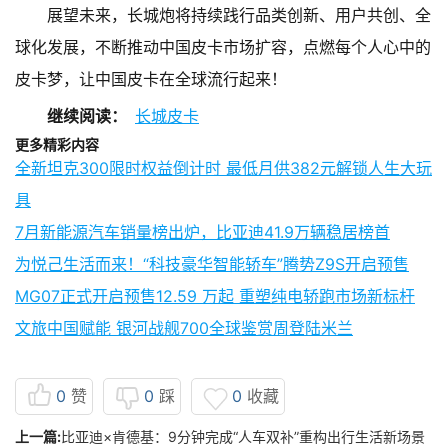
展望未来，长城炮将持续践行品类创新、用户共创、全
球化发展，不断推动中国皮卡市场扩容，点燃每个人心中的
皮卡梦，让中国皮卡在全球流行起来！
继续阅读：
长城皮卡
更多精彩内容
全新坦克300限时权益倒计时 最低月供382元解锁人生大玩
具
7月新能源汽车销量榜出炉，比亚迪41.9万辆稳居榜首
为悦己生活而来！“科技豪华智能轿车”腾势Z9S开启预售
MG07正式开启预售12.59 万起 重塑纯电轿跑市场新标杆
文旅中国赋能 银河战舰700全球鉴赏周登陆米兰
0
赞
0
踩
0
收藏
上一篇:
比亚迪×肯德基：9分钟完成“人车双补”重构出行生活新场景