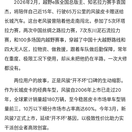
2026年2月，越野e族全国总版主、知名拉力赛手袁国
杰，将陪伴自己近15年、行驶65万公里的风骏皮卡赠送给
长城汽车。这台老风骏曾陪着他走南闯北，参加了5次环塔
拉力赛，两次中国丝绸之路拉力赛，7次东川泥石流拉力
赛，和100多场国内越野赛事，穿越了中国十大越野路线和
四大无人区，拉物资、做救援，跟着车队做后勤保障，常年
在重度、极限工况下使用，却从未把他扔在半路，一次大修
都没有。
两位用户的故事，正是风骏“开不坏”口碑的生动缩影。
作为长城皮卡的经典车型，风骏自2006年上市已走过20
年，全球累计销量超180万辆，至今稳居皮卡市场单车型销
量前三，10万以下细分市场市占率高达60%。今年3月，新
风骏7正式上市，延续“开不坏”基因，以极致性价比助力实
干派创业者高效创富。