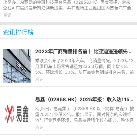
功举办。AI驱动的金融科技平台易鑫（02858.HK）再度亮相，带来
全栈AI布局的最新前沿创新成果，并在现场正式推出国内首台汽车金
融AI智能一体机。该一体
资讯
资讯排行榜
2023年厂商销量排名前十 比亚迪遥遥领先 长城垫底
乘联会公布了2023年汽车厂商销量情况，2023年12
月乘用车市场零售销量为235.3万辆，同比增长8.
5%，环比增长13.1%。从厂商零售销量排名来看，前
十的车企分别为比亚迪、一汽-大众、上汽大众、吉
资讯
利汽车、长安汽车、奇瑞汽
易鑫（02858.HK）2025年报：收入达115.6亿元，净利润近12亿
3月5日，易鑫集团（02858.HK,以下简称“易鑫”）披
露2025年业绩公告。报告显示，面对复杂的宏观经
济与行业竞争环境，易鑫持续强化核心能力，整体经
营表现稳健。期内，公司实现总收入115.6亿元（人
资讯
民币，下同），同比