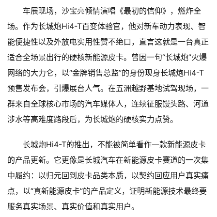
车展现场，沙宝亮倾情演唱《最初的信仰》，燃炸全
场。作为长城炮Hi4-T百变体验官，他对新车动力表现、智
能便捷性以及外放电实用性赞不绝口，直言这就是一台真正
适合全场景出行的硬核新能源皮卡。曾因一句“长城炮”火爆
网络的大力仑，以“金牌销售总监”的身份现身长城炮Hi4-T
预售发布会，引爆展台人气。在五洲越野基地试驾现场，一
群来自全球核心市场的汽车媒体人，连续征服馒头路、河道
涉水等高难度路段后，为长城炮的硬核实力点赞。
长城炮Hi4-T的推出，不能被简单看作一款新能源皮卡
的产品更新。它更像是长城汽车在新能源皮卡赛道的一次集
中履约：以归元回到皮卡品类本质，以契约回应用户真实痛
点，以“真新能源皮卡”的产品定义，证明新能源技术最终要
服务真实场景、真实价值和真实用户。