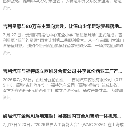
出海战略，推动中华文化“走出去”，为促进中外文明交流互鉴、增进
国际文化交流搭建起全
资讯
吉利星愿与80万车主双向奔赴，让深山少年足球梦想落地生根
7 月 27 日，贵州黔南摆忙中心完全小学 “星愿足球场” 正式落成，吉
利星愿 “我们的星愿” 圆梦计划第二季顺利收官。从一年前四川大凉山
背篓篮球队，到如今贵州深山追逐绿茵梦想的少年，一场跨越山海的
公益接力持续
资讯
吉利汽车与福特成立西班牙合资公司 共享瓦伦西亚工厂产能进行本地化生产
2026年7月23日，西班牙瓦伦西亚——吉利汽车控股有限公司（017
5.HK，简称“吉利汽车”）与福特汽车公司（简称“福特”）达成协议，
双方将在西班牙瓦伦西亚工厂成立合资公司，通过产能共享，为欧洲
市场打造吉利及福特
资讯
破局汽车金融AI落地难题！易鑫国内首台AI智能一体机亮相WAIC 2026
7月17日至20日，“2026世界人工智能大会”（WAIC 2026）在上海成