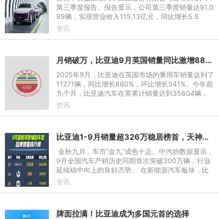
第三季度报告。报告显示，公司第三季度销量达91,0
99辆，实现营业收入115.13亿元，同比增长5.5
4%，环比大幅增长20.44%。今年前三季度，公司研
资讯
发投入超过30亿元，同比增长
月销破万，比亚迪9月英国销量同比激增880%
2025年9月，比亚迪在英国市场的乘用车销量达到了
11271辆，同比增长880%，环比增长541%。今年前
九个月，比亚迪汽车在英累计销量达到35604辆，
同比增长576.9%，全市场销量超越了特斯拉、Mini
资讯
等一众知名汽车品牌同期在英
比亚迪1-9月销量超326万稳居榜首，天神之眼车型累计超170万辆
金秋九月，车市“金九”成色十足。中汽协数据显示，
9月全国汽车产销历史同期首次突破300万辆，行业
延续稳中向上的良好态势。 在新能源汽车板块，比
亚迪继续强势领跑，月度与前三季度累计销量均位居
资讯
中国车
牌面拉满！比亚迪成为多国元首的选择