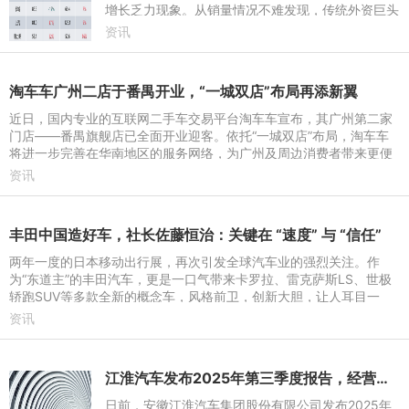
增长乏力现象。从销量情况不难发现，传统外资巨头
此前长期保持的销量平稳增长优势正逐渐减弱，部分
资讯
车企甚至出现负增长
淘车车广州二店于番禺开业，“一城双店”布局再添新翼
近日，国内专业的互联网二手车交易平台淘车车宣布，其广州第二家
门店——番禺旗舰店已全面开业迎客。依托“一城双店”布局，淘车车
将进一步完善在华南地区的服务网络，为广州及周边消费者带来更便
捷、高效的一站式“
资讯
丰田中国造好车，社长佐藤恒治：关键在 “速度” 与 “信任”
两年一度的日本移动出行展，再次引发全球汽车业的强烈关注。作
为“东道主”的丰田汽车，更是一口气带来卡罗拉、雷克萨斯LS、世极
轿跑SUV等多款全新的概念车，风格前卫，创新大胆，让人耳目一
新。
资讯
江淮汽车发布2025年第三季度报告，经营业绩向好
日前，安徽江淮汽车集团股份有限公司发布2025年