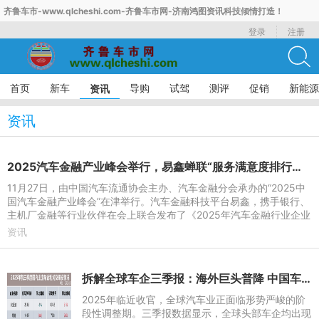
齐鲁车市-www.qlcheshi.com-齐鲁车市网-济南鸿图资讯科技倾情打造！
登录
注册
首页
新车
导购
试驾
测评
促销
新能源
资讯
资讯
2025汽车金融产业峰会举行，易鑫蝉联“服务满意度排行榜”第二名
11月27日，由中国汽车流通协会主办、汽车金融分会承办的“2025中
国汽车金融产业峰会”在津举行。汽车金融科技平台易鑫，携手银行、
主机厂金融等行业伙伴在会上联合发布了《2025年汽车金融行业企业
自律发展倡议》，共
资讯
拆解全球车企三季报：海外巨头普降 中国车企稳健
2025年临近收官，全球汽车业正面临形势严峻的阶
段性调整期。三季报数据显示，全球头部车企均出现